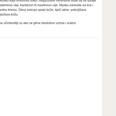
 nekoliko kapi limunova soka i negazirane mineralne vode da se dobije
movo ulje, kantarion ili maslinovo ulje. Masku nanesite na lice i
tantnu kremu. Glina smiruje upale kože, liječi akne, poboljšava
svježava kožu.
e učinkovitiji su ako se glina istodobno uzima i oralno.