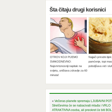
Šta čitaju drugi korisnici
OTROV KOJI PIJEMO
Najjači prirodni lije
SVAKODNEVNO:
pamćenje, topi mas
Najsmrtonosniji napitak na
poboljšava vid i slu
svijetu, uništava zdravlje za 60
minuta!
«
Večeras planete spremaju LJUBAVNI PO
Strelčevima će se nabacivati mlađa i VRLO
ATRAKTIVNA osoba, ali preokret će biti BOL