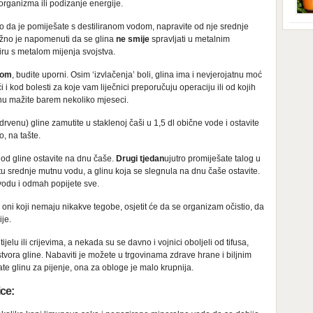
rganizma ili podizanje energije.
Iako
star
prip
o da je pomiješate s destiliranom vodom, napravite od nje srednje
tego
obuć
ažno je napomenuti da se glina
ne smije
spravljati u metalnim
nadi
[…]
ru s metalom mijenja svojstva.
hran
prav
com
, budite uporni. Osim ‘izvlačenja’ boli, glina ima i nevjerojatnu moć
domi
kise
 kod bolesti za koje vam liječnici preporučuju operaciju ili od kojih
Nova
glinu mažite barem nekoliko mjeseci.
soko
 drvenu) gline zamutite u staklenoj čaši u 1,5 dl obične vode i ostavite
o, na tašte.
 od gline ostavite na dnu čaše.
Drugi tjedan
ujutro promiješate talog u
 tu srednje mutnu vodu, a glinu koja se slegnula na dnu čaše ostavite.
 vodu i odmah popijete sve.
 i oni koji nemaju nikakve tegobe, osjetit će da se organizam očistio, da
ije.
tijelu ili crijevima, a nekada su se davno i vojnici oboljeli od tifusa,
 rastvora gline. Nabaviti je možete u trgovinama zdrave hrane i biljnim
 glinu za pijenje, ona za obloge je malo krupnija.
ice: