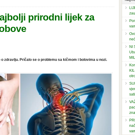
LIJ
zau
olji prirodni lijek za
Pom
lobove
vam
Ovo
neć
NI
Uba
MI
 o zdravlju. Pričalo se o problemu sa kičmom i bolovima u nozi.
Kor
KIL
otr
SUP
vje
sati
VAŽ
pac
zna
PRI
nač
vam