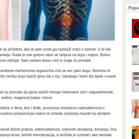
Popu
podl
b sa sirčetom, ako je jako onda ga razblaži malo s vodom. U to ide
posl
 samelju. Kada je sve gotovo stavi se smjesa na krpu i najlon. Bolno
izaz
stan
ova obloga. Tako sedam dana i bol iz noge će prestati.
pove
izaz
 obrambene mehanizme organizma zna se već jako dugo. Bolesne ili
ploč
odla
žile zemlju koja sadrži glinu da u nju ‘zakopaju’ bolni dio tijela i uvijek
se s
je d
dono
jer je poznato da glina sadrži mnoge mineralne soli i oligoelemente,
može
ezo, srebro, magnezij bakar i olovo.
iskl
grml
stoće iz tkiva, krvi i limfe, povećava smanjenu radioaktivnost u
uređ
 posebno preporučuje nakon ili između zračenja mazati na oboljelo
vaši
iskl
elek
brom
miro
lesti dišnih putova, arterioskleroze, crijevnih oboljenja, trovanja, čira,
magn
adanja kose, bolnih menstruacija, a možete je uzimati i ako nemate
kolj