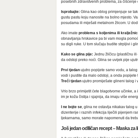
posebnih zdravstvenih problema, za čišćenje o
Isprobajte:
Glina kao oblog primjenjuje se tak
gustu pastu koju nanosite na bolno mjesto. V
posudama ili miješati metalnom žlicom. U dodi
Ako imate
problema s koljenima ili kralježni
obnavljanja hrskavice pa bi vam mogla pomoći i
su digli ruke. U tom slučaju budite strpljivi i 
Kako se glina pije:
Jednu žličicu (plastičnu ili
da odstoji preko noći. Glina se uvijek pije ujutr
Prvi tjedan
ujutro popijete samo vodu, a talog
vodi i pustite da malo odstoji, a onda popijete
Treći tjedan
ujutro promiješate glineni talog i
Vrlo brzo primijetit ćete blagotvorne učinke, a
im je koža čistija i sjajnija, da imaju više energ
I ne bojte se
, glina ne ostavlja nikakav talog u 
dizenterije i raznih infekcija liječili pijenjem
ljekarnama, samo morate napomenuti da trebate
Još jedan odlličan recept – Maska za l