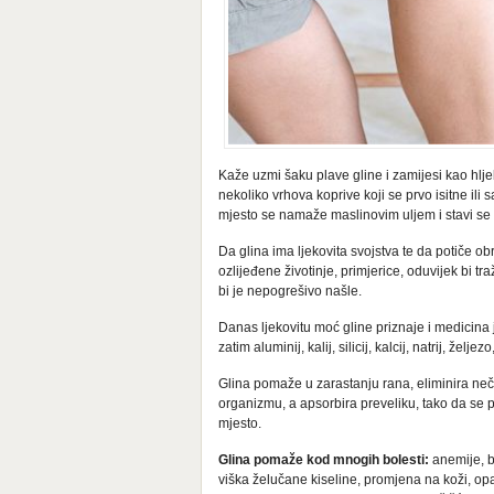
Kaže uzmi šaku plave gline i zamijesi kao hlje
nekoliko vrhova koprive koji se prvo isitne ili
mjesto se namaže maslinovim uljem i stavi se 
Da glina ima ljekovita svojstva te da potiče
ozlijeđene životinje, primjerice, oduvijek bi tra
bi je nepogrešivo našle.
Danas ljekovitu moć gline priznaje i medicina 
zatim aluminij, kalij, silicij, kalcij, natrij, želj
Glina pomaže u zarastanju rana, eliminira neči
organizmu, a apsorbira preveliku, tako da se
mjesto.
Glina pomaže kod mnogih bolesti:
anemije, bo
viška želučane kiseline, promjena na koži, op