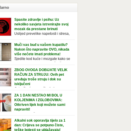
larno
Spasite zdravlje i psihu: Uz
nekoliko savjeta istrenirajte svoj
mozak da prestane brinuti
Uslijed prevelike napetosti i stresa,
imunitet slabi, a organizam postaje
ožan bolestima. Pretjerana briga ostavlja
Muči vas buđ u vašem kupatilu?
jedice na mentalno i na fizičko zdravlje. Može
Nakon što napravite OVO, nikada
vati stres, depresiju, umor i loše zdravstveno
više nećete imati problema!
je. Jeste li znali da pretjerana briga može
Sjedite kod kuće i mozgate kako se
ćati broj otkucaja srca, otežati disanje i
tolika buđ nakupila na vaš tuš,
vati bljedilo lica? Krv se povlači s površine i
ice, ili čak vašu wc šolju? Nije vam jasno kako
ZBOG OVOGA DOBIJATE VELIK
zi […]
tvorila tamo, no ono što vam je sigurno jasno
RAČUN ZA STRUJU: Ovih pet
a to ne izgleda nikako lijepo. Na svu sreću,
uređaja troše struju i dok su
simo vam jednostavan pripravak koji sami
isključeni
te napraviti u vašem domu, a […]
Osim što će vam uštedjeti novac,
jučivanje uređaja iz struje sigurnije je u slučaju
ZA 1 DAN NESTAO MI BOL U
javinskog nevremena kada su svi uključeni
KOLJENIMA I ZGLOBOVIMA:
aji pod rizikom od udara groma. Znate li da
Otkriven lijek koji možete sami
 kućanski aparati vode tajni život dok su
napraviti!
jučeni? Ovo je popis uređaja koji troše
Ovaj recept čine sastojci bogati
tričnu energiju čak i kada su u stanju
elainom, vitaminom C, silicijumom i
Alkalni sok oporavlja tijelo za 1
vanja: Punjač mobitela […]
ezijumom, koji ne smiruju samo bolna
dan: Crijeva se potpuno čiste,
ena i zglobove, već i jačaju tetive i ligamente.
teške bolesti se ublažavaju!