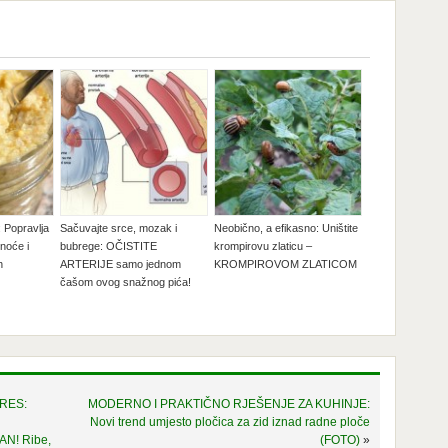
k: Popravlja
Sačuvajte srce, mozak i
Neobično, a efikasno: Uništite
noće i
bubrege: OČISTITE
krompirovu zlaticu –
h
ARTERIJE samo jednom
KROMPIROVOM ZLATICOM
čašom ovog snažnog pića!
TRES:
MODERNO I PRAKTIČNO RJEŠENJE ZA KUHINJE:
Novi trend umjesto pločica za zid iznad radne ploče
AN! Ribe,
(FOTO)
»