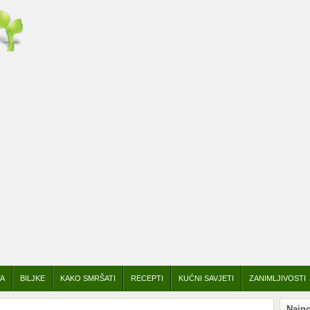
TA
BILJKE
KAKO SMRŠATI
RECEPTI
KUĆNI SAVJETI
ZANIMLJIVOSTI
Najno