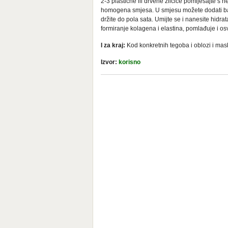
2-3 plastične ili drvene žličice pomiješajte s
homogena smjesa. U smjesu možete dodati bade
držite do pola sata. Umijte se i nanesite hidra
formiranje kolagena i elastina, pomlađuje i o
I za kraj:
Kod konkretnih tegoba i oblozi i mask
Izvor:
korisno