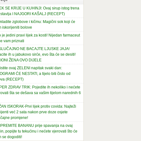
EK SE KRIJE U KUHINJI: Ovaj sirup istog trena
stavlja I NAJGORI KAŠALJ (RECEPT)
ladite zglobove i kičmu: Magični sok koji će
 iskorijeniti bolove
 je jedini pravi lijek za kosti! Nijedan farmaceut
e vam priznati
 SLUČAJNO NE BACAJTE LJUSKE JAJA!
cite ih u jabukovo sirće, evo šta će se desiti!
LIONI ŽENA OVO DIJELE
istite ovaj ZELENI napitak svaki dan:
OGRAMI ĆE NESTATI, a tijelo biti čisto od
ova (RECEPT)
ER ZDRAV TRIK: Pojedite ih nekoliko i nećete
rovati šta se dešava sa vašim tijelom narednih 6
AN ISKORAK-Prvi lijek protiv covida: Najteži
ijenti već 2 sata nakon prve doze osjete
čajne promjene!
PREMITE BANANU prije spavanja na ovaj
in, popijte tu tekućinu i nećete vjerovati što će
 se dogoditi!