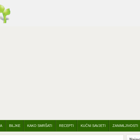
TA
BILJKE
KAKO SMRŠATI
RECEPTI
KUĆNI SAVJETI
ZANIMLJIVOSTI
Najno