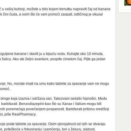
Iako
star
eć u vašoj kuhinji, možete u bilo kojem trenutku napraviti čaj od banane
prip
tego
ek čini čuda, a osim što će vam pomoći zaspati, odličnog je okusa!
obuć
nadi
[…]
hran
prav
domi
kise
Nova
soko
 oguljene banane i staviti ju u kipuću vodu. Kuhajte oko 10 minuta.
 u šalicu. Ako ste željni avanture, pospite cimetom čaj. Pijte ga jedan
nje. No, morate imati na umu kako tablete za spavanje vam ne mogu
pomoć.
 droge koja izaziva i održava san. Takozvani sedativ hipnotici. Među
 barbiturati. Benzodiazepini-kao što su Xanax i Valium-mogu biti
znih poremećaja povećanjem pospanosti. Barbiturati pritisnu središnji
ativ, piše RealPharmacy.
koje prate tablete za spavanje. Osim vjerojatnost od njih se stvaraju
ce, poteškoće u fokusiranju i pamćenju, bol u želucu, slabost,