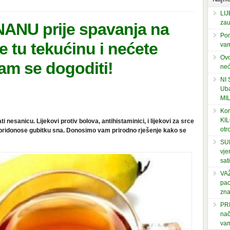
LIJ
zau
NU prije spavanja na
Pom
te tu tekućinu i nećete
vam
Ovo
vam se dogoditi!
neć
NI
Uba
MI
Kor
KIL
 nesanicu. Lijekovi protiv bolova, antihistaminici, i lijekovi za srce
otr
i pridonose gubitku sna. Donosimo vam prirodno rješenje kako se
SUP
vje
sati
VAŽ
pac
zna
PRI
nač
vam