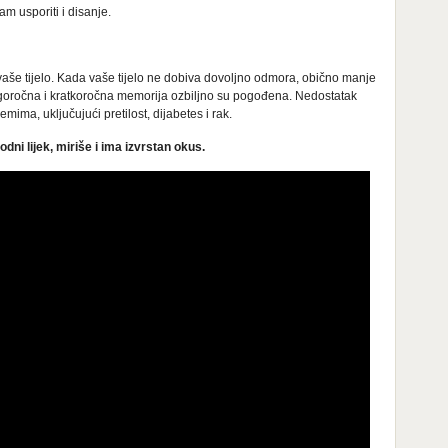
m usporiti i disanje.
aše tijelo. Kada vaše tijelo ne dobiva dovoljno odmora, obično manje
dugoročna i kratkoročna memorija ozbiljno su pogođena. Nedostatak
ima, uključujući pretilost, dijabetes i rak.
odni lijek, miriše i ima izvrstan okus.