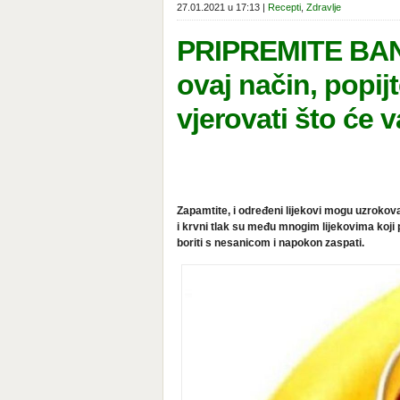
27.01.2021 u 17:13 |
Recepti
,
Zdravlje
PRIPREMITE BANA
ovaj način, popij
vjerovati što će 
Zapamtite, i određeni lijekovi mogu uzrokovati
i krvni tlak su među mnogim lijekovima koj
boriti s nesanicom i napokon zaspati.