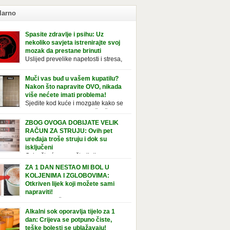
larno
Spasite zdravlje i psihu: Uz
nekoliko savjeta istrenirajte svoj
mozak da prestane brinuti
Uslijed prevelike napetosti i stresa,
imunitet slabi, a organizam postaje
ožan bolestima. Pretjerana briga ostavlja
Muči vas buđ u vašem kupatilu?
jedice na mentalno i na fizičko zdravlje. Može
Nakon što napravite OVO, nikada
vati stres, depresiju, umor i loše zdravstveno
više nećete imati problema!
je. Jeste li znali da pretjerana briga može
Sjedite kod kuće i mozgate kako se
ćati broj otkucaja srca, otežati disanje i
tolika buđ nakupila na vaš tuš,
vati bljedilo lica? Krv se povlači s površine i
ice, ili čak vašu wc šolju? Nije vam jasno kako
ZBOG OVOGA DOBIJATE VELIK
zi […]
tvorila tamo, no ono što vam je sigurno jasno
RAČUN ZA STRUJU: Ovih pet
a to ne izgleda nikako lijepo. Na svu sreću,
uređaja troše struju i dok su
simo vam jednostavan pripravak koji sami
isključeni
te napraviti u vašem domu, a […]
Osim što će vam uštedjeti novac,
jučivanje uređaja iz struje sigurnije je u slučaju
ZA 1 DAN NESTAO MI BOL U
javinskog nevremena kada su svi uključeni
KOLJENIMA I ZGLOBOVIMA:
aji pod rizikom od udara groma. Znate li da
Otkriven lijek koji možete sami
 kućanski aparati vode tajni život dok su
napraviti!
jučeni? Ovo je popis uređaja koji troše
Ovaj recept čine sastojci bogati
tričnu energiju čak i kada su u stanju
elainom, vitaminom C, silicijumom i
Alkalni sok oporavlja tijelo za 1
vanja: Punjač mobitela […]
ezijumom, koji ne smiruju samo bolna
dan: Crijeva se potpuno čiste,
ena i zglobove, već i jačaju tetive i ligamente.
teške bolesti se ublažavaju!