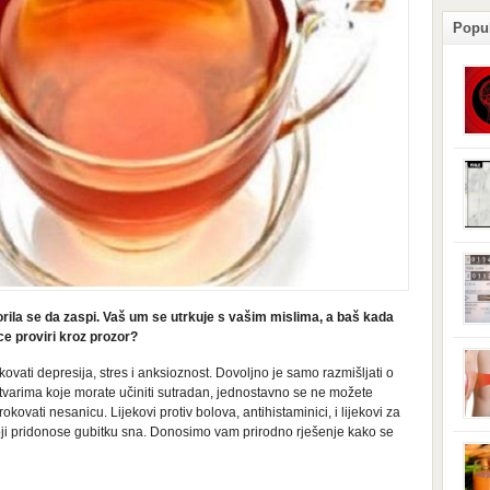
Popu
podl
posl
izaz
stan
pove
izaz
ploč
odla
se s
je d
dono
rila se da zaspi. Vaš um se utrkuje s vašim mislima, a baš kada
može
ce proviri kroz prozor?
iskl
grml
vati depresija, stres i anksioznost. Dovoljno je samo razmišljati o
uređ
no stvarima koje morate učiniti sutradan, jednostavno se ne možete
vaši
okovati nesanicu. Lijekovi protiv bolova, antihistaminici, i lijekovi za
iskl
oji pridonose gubitku sna. Donosimo vam prirodno rješenje kako se
elek
brom
miro
magn
kolj