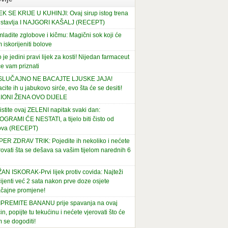
EK SE KRIJE U KUHINJI: Ovaj sirup istog trena
stavlja I NAJGORI KAŠALJ (RECEPT)
ladite zglobove i kičmu: Magični sok koji će
 iskorijeniti bolove
 je jedini pravi lijek za kosti! Nijedan farmaceut
e vam priznati
 SLUČAJNO NE BACAJTE LJUSKE JAJA!
cite ih u jabukovo sirće, evo šta će se desiti!
LIONI ŽENA OVO DIJELE
istite ovaj ZELENI napitak svaki dan:
OGRAMI ĆE NESTATI, a tijelo biti čisto od
ova (RECEPT)
ER ZDRAV TRIK: Pojedite ih nekoliko i nećete
rovati šta se dešava sa vašim tijelom narednih 6
AN ISKORAK-Prvi lijek protiv covida: Najteži
ijenti već 2 sata nakon prve doze osjete
čajne promjene!
PREMITE BANANU prije spavanja na ovaj
in, popijte tu tekućinu i nećete vjerovati što će
 se dogoditi!