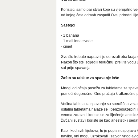
Koristeći samo par stvari koje su vjerojatno v
od kojeg ćete odmah zaspati! Ovaj prirodni lij
Sastojci
- 1 banana
- 1 mali lonac vode
- cimet
Sve što trebate napraviti je odrezati oba kraja
Nakon što ste iscijedili tekućinu, prelijte vodu
sat prije spavanja.
Zašto su tablete za spavanje loše
Mnogi od očaja posežu za tabletama za spava
pomoći dugoročno. One pružaju kratkoročnu 
Većina tableta za spavanje su specifična vrsta
ostalim tabletama nalaze se i benzodiazepini i
veoma zarazni i koriste se za liječenje anksio
živčani sustav i koriste se kao anestetik i sed
Kao i kod svih lijekova, tu je popis nuspojava 
navike, oni mogu uzrokovati i zatvor, vrtoglavi