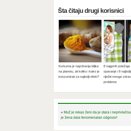
Šta čitaju drugi korisnici
Kurkuma je najzdravija biljka
8 najgorih položaja
na planetu, ali koliko i kako je
spavanje i 8 najbolj
konzumirati za najbolji efekt?
riješiti mnoge zdra
probleme
«
Muž je rekao ženi da je stara i neprivlačna
je žena dala fenomenalan odgovor!