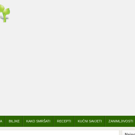
TA
BILJKE
KAKO SMRŠATI
RECEPTI
KUĆNI SAVJETI
ZANIMLJIVOSTI
Najno