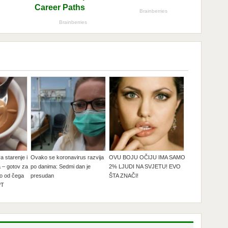
a starenje i
Ovako se koronavirus razvija
OVU BOJU OČIJU IMA SAMO
 – gotov za
po danima: Sedmi dan je
2% LJUDI NA SVJETU! EVO
vo od čega
presudan
ŠTA ZNAČI!
PT