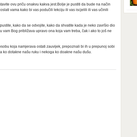
Iako
ostavite ovu priču onakvu kakva jest.Bolje je pustiti da bude na način
star
ati vama kako bi vas podučili lekciju ili vas iscjelili ili vas učinili
prip
tego
obuć
nadi
[…]
hran
ustite, kako da se odvojite, kako da shvatite kada je neko završio dio
prav
ju vam Bog približava upravo ona koja vam treba, čak i ako to još ne
domi
kise
Nova
obu koja namjerava ostati zauvijek, prepoznali bi ih u prepunoj sobi
soko
ga ko dotakne našu ruku i nekoga ko doakne našu dušu.