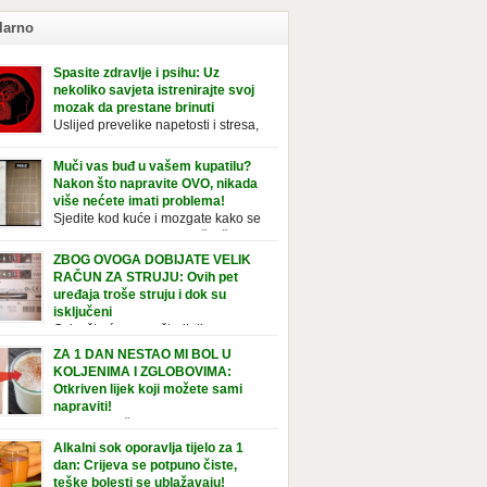
larno
Spasite zdravlje i psihu: Uz
nekoliko savjeta istrenirajte svoj
mozak da prestane brinuti
Uslijed prevelike napetosti i stresa,
imunitet slabi, a organizam postaje
ožan bolestima. Pretjerana briga ostavlja
Muči vas buđ u vašem kupatilu?
jedice na mentalno i na fizičko zdravlje. Može
Nakon što napravite OVO, nikada
vati stres, depresiju, umor i loše zdravstveno
više nećete imati problema!
je. Jeste li znali da pretjerana briga može
Sjedite kod kuće i mozgate kako se
ćati broj otkucaja srca, otežati disanje i
tolika buđ nakupila na vaš tuš,
vati bljedilo lica? Krv se povlači s površine i
ice, ili čak vašu wc šolju? Nije vam jasno kako
ZBOG OVOGA DOBIJATE VELIK
zi […]
tvorila tamo, no ono što vam je sigurno jasno
RAČUN ZA STRUJU: Ovih pet
a to ne izgleda nikako lijepo. Na svu sreću,
uređaja troše struju i dok su
simo vam jednostavan pripravak koji sami
isključeni
te napraviti u vašem domu, a […]
Osim što će vam uštedjeti novac,
jučivanje uređaja iz struje sigurnije je u slučaju
ZA 1 DAN NESTAO MI BOL U
javinskog nevremena kada su svi uključeni
KOLJENIMA I ZGLOBOVIMA:
aji pod rizikom od udara groma. Znate li da
Otkriven lijek koji možete sami
 kućanski aparati vode tajni život dok su
napraviti!
jučeni? Ovo je popis uređaja koji troše
Ovaj recept čine sastojci bogati
tričnu energiju čak i kada su u stanju
elainom, vitaminom C, silicijumom i
Alkalni sok oporavlja tijelo za 1
vanja: Punjač mobitela […]
ezijumom, koji ne smiruju samo bolna
dan: Crijeva se potpuno čiste,
ena i zglobove, već i jačaju tetive i ligamente.
teške bolesti se ublažavaju!