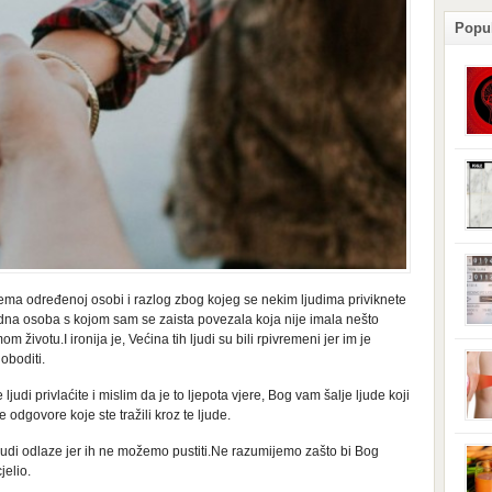
Popu
podl
posl
izaz
stan
pove
izaz
ploč
odla
se s
je d
ema određenoj osobi i razlog zbog kojeg se nekim ljudima priviknete
dono
edna osoba s kojom sam se zaista povezala koja nije imala nešto
može
 životu.I ironija je, Većina tih ljudi su bili rpivremeni jer im je
iskl
oboditi.
grml
uređ
udi privlaćite i mislim da je to ljepota vjere, Bog vam šalje ljude koji
vaši
odgovore koje ste tražili kroz te ljude.
iskl
elek
brom
ljudi odlaze jer ih ne možemo pustiti.Ne razumijemo zašto bi Bog
miro
magn
jelio.
kolj