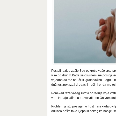
Postoji razlog zašto Bog pokreće vaše srce pr
više od drugih.Kada se osvrnem, ne postoji j
vrijedno da me nauči ili igrala važnu ulogu u mom
dužnost pokazati drugačiji način i onda me osl
Ponekad faza vašeg života određuje koje vrste lj
vam trebaju tačno u pravo vrijeme.On vam daje 
Problem je što postajemo frustrirani kada ovi 
oduzeo nešto tako lijepo ili nekog ko nas je isc