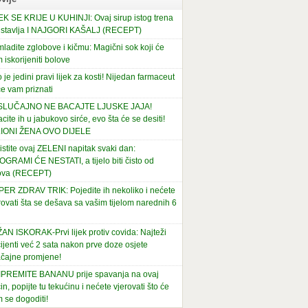
EK SE KRIJE U KUHINJI: Ovaj sirup istog trena
stavlja I NAJGORI KAŠALJ (RECEPT)
ladite zglobove i kičmu: Magični sok koji će
 iskorijeniti bolove
 je jedini pravi lijek za kosti! Nijedan farmaceut
e vam priznati
 SLUČAJNO NE BACAJTE LJUSKE JAJA!
cite ih u jabukovo sirće, evo šta će se desiti!
LIONI ŽENA OVO DIJELE
istite ovaj ZELENI napitak svaki dan:
OGRAMI ĆE NESTATI, a tijelo biti čisto od
ova (RECEPT)
ER ZDRAV TRIK: Pojedite ih nekoliko i nećete
rovati šta se dešava sa vašim tijelom narednih 6
AN ISKORAK-Prvi lijek protiv covida: Najteži
ijenti već 2 sata nakon prve doze osjete
čajne promjene!
PREMITE BANANU prije spavanja na ovaj
in, popijte tu tekućinu i nećete vjerovati što će
 se dogoditi!