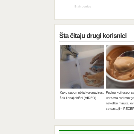
Šta čitaju drugi korisnici
Kako sapun ubija koronavirus,
Puding koji usporav
čak i onaj obični (VIDEO)
ubrzava rad mozga
nekoliko minuta, e
se sastoji – RECE