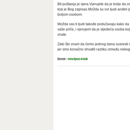
Bit puštanja je vjera.Vjerujete da je bolje da 
koji je Bog zapisao.Možda su ovi ljudi anđeli posl
boljom osobom.
Možda vas ti ljudi takođe podučavaju kako da p
vaše priče, i vjerujem da je sljedeća osoba ko
znate.
Zato što znam da ćemo jednog dana susresti os
jer smo konačno shvatili razliku između neko
Izvor:
novipocetak