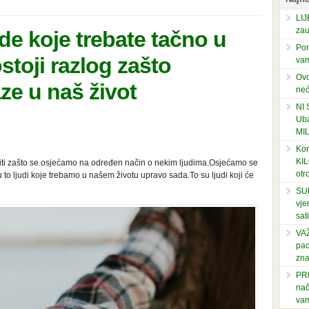
LIJ
zau
de koje trebate tačno u
Pom
stoji razlog zašto
vam
Ovo
aze u naš život
neć
NI
Uba
MI
Kor
KIL
niti zašto se osjećamo na određen način o nekim ljudima.Osjećamo se
otr
 to ljudi koje trebamo u našem životu upravo sada.To su ljudi koji će
SUP
vje
sati
VAŽ
pac
zna
PRI
nač
vam