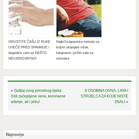
ISPUSTITE ČAŠU IZ RUKE
Najbrža japanska metoda sa
UVEČE PRED SPAVANJE i
kojom uklanjate višak
dogodiće vam se NEŠTO
kilograma i pržite salo sa
NEVJEROVATNO!
stomaka
«
Gutljaj ovog prirodnog lijeka
8 OSOBINA OVNA, LAVA I
čisti začepljene vene, koronarne
STRIJELCA ZA KOJE NISTE
arterije, ali i jetru!
ZNALI
»
Najnovije