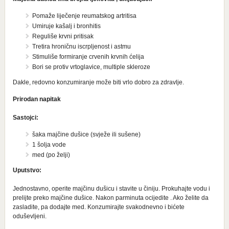
Pomaže liječenje reumatskog artritisa
Umiruje kašalj i bronhitis
Reguliše krvni pritisak
Tretira hroničnu iscrpljenost i astmu
Stimuliše formiranje crvenih krvnih ćelija
Bori se protiv vrtoglavice, multiple skleroze
Dakle, redovno konzumiranje može biti vrlo dobro za zdravlje.
Prirodan napitak
Sastojci:
šaka majčine dušice (svježe ili sušene)
1 šolja vode
med (po želji)
Uputstvo:
Jednostavno, operite majčinu dušicu i stavite u činiju. Prokuhajte vodu i
prelijte preko majčine dušice. Nakon parminuta ocijedite . Ako želite da
zasladite, pa dodajte med. Konzumirajte svakodnevno i bićete
oduševljeni.