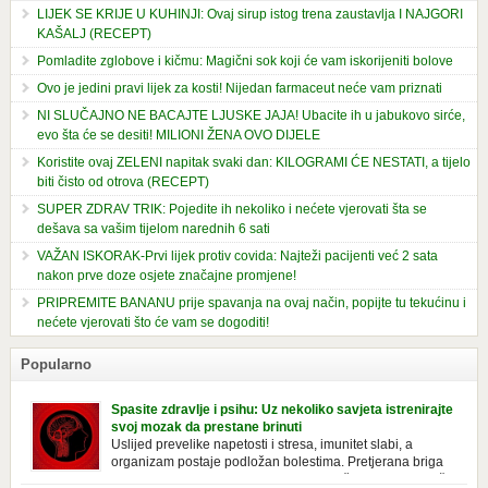
LIJEK SE KRIJE U KUHINJI: Ovaj sirup istog trena zaustavlja I NAJGORI
KAŠALJ (RECEPT)
Pomladite zglobove i kičmu: Magični sok koji će vam iskorijeniti bolove
Ovo je jedini pravi lijek za kosti! Nijedan farmaceut neće vam priznati
NI SLUČAJNO NE BACAJTE LJUSKE JAJA! Ubacite ih u jabukovo sirće,
evo šta će se desiti! MILIONI ŽENA OVO DIJELE
Koristite ovaj ZELENI napitak svaki dan: KILOGRAMI ĆE NESTATI, a tijelo
biti čisto od otrova (RECEPT)
SUPER ZDRAV TRIK: Pojedite ih nekoliko i nećete vjerovati šta se
dešava sa vašim tijelom narednih 6 sati
VAŽAN ISKORAK-Prvi lijek protiv covida: Najteži pacijenti već 2 sata
nakon prve doze osjete značajne promjene!
PRIPREMITE BANANU prije spavanja na ovaj način, popijte tu tekućinu i
nećete vjerovati što će vam se dogoditi!
Popularno
Spasite zdravlje i psihu: Uz nekoliko savjeta istrenirajte
svoj mozak da prestane brinuti
Uslijed prevelike napetosti i stresa, imunitet slabi, a
organizam postaje podložan bolestima. Pretjerana briga
ostavlja posljedice na mentalno i na fizičko zdravlje. Može