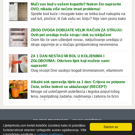
izazvati stres, depresiju, umor i loše zdravstveno stanje. Jeste li znali da
Muči vas buđ u vašem kupatilu? Nakon što napravite
pretjerana briga može povećati broj otkucaja srca, otežati disanje i
OVO, nikada više nećete imati problema!
izazvati bljedilo lica? Krv se povlači s površine i odlazi […]
Sjedite kod kuće i mozgate kako se tolika buđ nakupila na
vaš tuš, pločice, ili čak vašu wc šolju? Nije vam jasno kako
se stvorila tamo, no ono što vam je sigurno jasno je da to
ne izgleda nikako lijepo. Na svu sreću, donosimo vam jednostavan
ZBOG OVOGA DOBIJATE VELIK RAČUN ZA STRUJU:
pripravak koji sami možete napraviti u vašem domu, a […]
Ovih pet uređaja troše struju i dok su isključeni
Osim što će vam uštedjeti novac, isključivanje uređaja iz
struje sigurnije je u slučaju grmljavinskog nevremena
kada su svi uključeni uređaji pod rizikom od udara groma.
Znate li da vaši kućanski aparati vode tajni život dok su isključeni? Ovo
ZA 1 DAN NESTAO MI BOL U KOLJENIMA I
je popis uređaja koji troše električnu energiju čak i kada su u stanju
ZGLOBOVIMA: Otkriven lijek koji možete sami
mirovanja: Punjač mobitela […]
napraviti!
Ovaj recept čine sastojci bogati bromelainom, vitaminom
C, silicijumom i magnezijumom, koji ne smiruju samo
bolna koljena i zglobove, već i jačaju tetive i ligamente. Iako se
Alkalni sok oporavlja tijelo za 1 dan: Crijeva se potpuno
uglavnom javlja u starijoj dobi, zbog starenja ligamenata i zglobova, to
čiste, teške bolesti se ublažavaju! (RECEPT)
se takođe može pripisati lošem držanju ili nošenju neprikladne obuće
Mnoge od uobičajenih poteškoća i tegoba poput lošeg
duže vrijeme. Srećom, tu je efektan prirodni […]
tena, neprijatnog zadaha, nadimanja i zatvora će brzo
nestati. Zdravo se hraniti znači jesti kisele i alkalne
namirnice u pravilnoj razmjeri. U savremenoj ishrani, pak, dominira
hrana koja u tijelu stvara kiselinu, a kiselost je najbolje smanjiti
alkalnom ishranom. Nova knjiga doktora Stefana Domeniga Alkalni
POLITIKA PRIVATNOSTI
USLOVI KORIŠTENJA
sokovi i […]
Lijekipriroda.com koristi kolačiće (cookies) kako bi poboljšao
Slažem se
© 2018 LijekiPriroda.
funkcionalnost stranice i prilagodio sustav oglašavanja. Više
o kolačićima pročitajte u
uvjetima korištenja