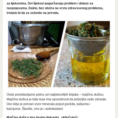
za lijekovima. Ovi lijekovi pogoršavaju problem i dolaze sa
nuspojavama. Dakle, bez obzira na vrstu zdravsvenog problema,
trebalo bi da se oslonite na prirodu.
Ovde predstavljamo jednu od najljekovitijih biljaka – majčinu dušicu.
Majčina dušica je bilje koje ima sposobnost da poboljša vaše zdravlje.
Ovo bilje je priroan izvor minerala poput gvožđa, kalijuma i
kalcijuma. Štaviše, ono je i antioksidant.
Majčina dušica ima brojna ljekovita , uključujući: