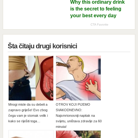
Šta čitaju drugi korisnici
Mnogi misle da su debeli a
OTROV KOJI PIJEMO
zapravo griješe! Evo zbog
SVAKODNEVNO:
čega vam je stomak velik i
Najsmrtonosniji napitak na
kako se riješiti toga…
svijetu, uništava zdravlje za 60
minuta!