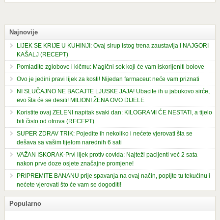
Najnovije
LIJEK SE KRIJE U KUHINJI: Ovaj sirup istog trena zaustavlja I NAJGORI
KAŠALJ (RECEPT)
Pomladite zglobove i kičmu: Magični sok koji će vam iskorijeniti bolove
Ovo je jedini pravi lijek za kosti! Nijedan farmaceut neće vam priznati
NI SLUČAJNO NE BACAJTE LJUSKE JAJA! Ubacite ih u jabukovo sirće,
evo šta će se desiti! MILIONI ŽENA OVO DIJELE
Koristite ovaj ZELENI napitak svaki dan: KILOGRAMI ĆE NESTATI, a tijelo
biti čisto od otrova (RECEPT)
SUPER ZDRAV TRIK: Pojedite ih nekoliko i nećete vjerovati šta se
dešava sa vašim tijelom narednih 6 sati
VAŽAN ISKORAK-Prvi lijek protiv covida: Najteži pacijenti već 2 sata
nakon prve doze osjete značajne promjene!
PRIPREMITE BANANU prije spavanja na ovaj način, popijte tu tekućinu i
nećete vjerovati što će vam se dogoditi!
Popularno