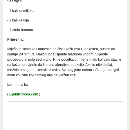
Sastojci:
- 1 kašika mlijeka
- 1 kašika ulja
- 1 zrela banana
Priprema:
Miješajte sastojke i nanesite na čistu kožu vratu i dekoltea, pustite da
djeluje 20 minuta. Nakon toga isperite hladnom vodom. Slijedite
proceduru tri puta sedmično. Prije početka primjene malu količinu stavite
na kožu i provjerite da li imate alergijske reakcije. Ako to nije slučaj,
možete bezbjedno koristiti masku. Svakog jutra nakon tuširanja nanijeti
malu količinu kokosovog ulja na vlažnu kožu.
izvor: novi.ba
(
LijekiPriroda.com
)