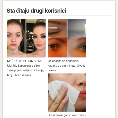
Šta čitaju drugi korisnici
NE ŽENITE IH DOK SE NE
Oslobodite se spuštenih
UMIJU: Zapanjujuće slike
kapaka za par minuta. Ovo je
žena prije i poslije šminkanja,
realno!
broj 9 baca u trans
Dermatolozi ga ne vole: Bore i