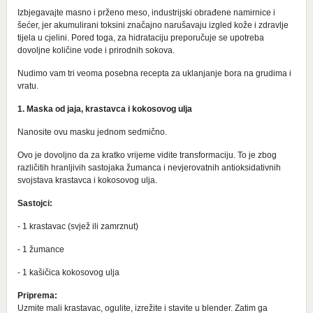
Izbjegavajte masno i prženo meso, industrijski obrađene namirnice i
šećer, jer akumulirani toksini značajno narušavaju izgled kože i zdravlje
tijela u cjelini. Pored toga, za hidrataciju preporučuje se upotreba
dovoljne količine vode i prirodnih sokova.
Nudimo vam tri veoma posebna recepta za uklanjanje bora na grudima i
vratu.
1. Maska od jaja, krastavca i kokosovog ulja
Nanosite ovu masku jednom sedmično.
Ovo je dovoljno da za kratko vrijeme vidite transformaciju. To je zbog
različitih hranljivih sastojaka žumanca i nevjerovatnih antioksidativnih
svojstava krastavca i kokosovog ulja.
Sastojci:
- 1 krastavac (svjež ili zamrznut)
- 1 žumance
- 1 kašičica kokosovog ulja
Priprema:
Uzmite mali krastavac, ogulite, izrežite i stavite u blender. Zatim ga