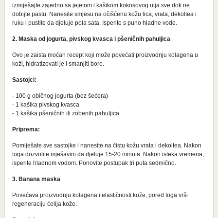
izmiješajte zajedno sa jejetom i kašikom kokosovog ulja sve dok ne
dobijte pastu. Nanesite smjesu na očišćenu kožu lica, vrata, dekoltea i
ruku i pustite da djeluje pola sata. Isperite s puno hladne vode.
2. Maska od jogurta, pivskog kvasca i pšeničnih pahuljica
Ovo je zaista moćan recept koji može povećati proizvodnju kolagena u
koži, hidratizovati je i smanjiti bore.
Sastojci:
- 100 g običnog jogurta (bez šećera)
- 1 kašika pivskog kvasca
- 1 kašika pšeničnih ili zobenih pahuljica
Priprema:
Pomiješate sve sastojke i nanesite na čistu kožu vrata i dekoltea. Nakon
toga dozvolite mješavini da djeluje 15-20 minuta. Nakon isteka vremena,
isperite hladnom vodom. Ponovite postupak tri puta sedmično.
3. Banana maska
​​Povećava proizvodnju kolagena i elastičnosti kože, pored toga vrši
regeneraciju ćelija kože.