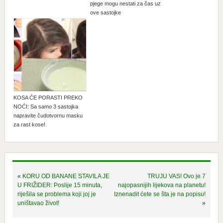
pjege mogu nestati za čas uz
ove sastojke
KOSA ĆE PORASTI PREKO
NOĆI: Sa samo 3 sastojka
napravite čudotvornu masku
za rast kose!
«
KORU OD BANANE STAVILA JE
TRUJU VAS! Ovo je 7
U FRIŽIDER: Poslije 15 minuta,
najopasnijih lijekova na planetu!
riješila se problema koji joj je
Iznenadit ćete se šta je na popisu!
uništavao život!
»