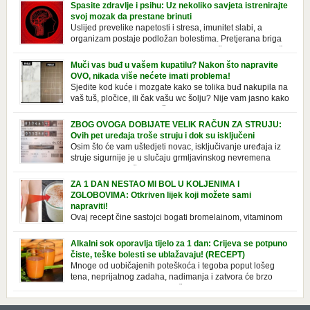
Spasite zdravlje i psihu: Uz nekoliko savjeta istrenirajte
svoj mozak da prestane brinuti
Uslijed prevelike napetosti i stresa, imunitet slabi, a
organizam postaje podložan bolestima. Pretjerana briga
ostavlja posljedice na mentalno i na fizičko zdravlje. Može
izazvati stres, depresiju, umor i loše zdravstveno stanje. Jeste li znali da
Muči vas buđ u vašem kupatilu? Nakon što napravite
pretjerana briga može povećati broj otkucaja srca, otežati disanje i
OVO, nikada više nećete imati problema!
izazvati bljedilo lica? Krv se povlači s površine i odlazi […]
Sjedite kod kuće i mozgate kako se tolika buđ nakupila na
vaš tuš, pločice, ili čak vašu wc šolju? Nije vam jasno kako
se stvorila tamo, no ono što vam je sigurno jasno je da to
ne izgleda nikako lijepo. Na svu sreću, donosimo vam jednostavan
ZBOG OVOGA DOBIJATE VELIK RAČUN ZA STRUJU:
pripravak koji sami možete napraviti u vašem domu, a […]
Ovih pet uređaja troše struju i dok su isključeni
Osim što će vam uštedjeti novac, isključivanje uređaja iz
struje sigurnije je u slučaju grmljavinskog nevremena
kada su svi uključeni uređaji pod rizikom od udara groma.
Znate li da vaši kućanski aparati vode tajni život dok su isključeni? Ovo
ZA 1 DAN NESTAO MI BOL U KOLJENIMA I
je popis uređaja koji troše električnu energiju čak i kada su u stanju
ZGLOBOVIMA: Otkriven lijek koji možete sami
mirovanja: Punjač mobitela […]
napraviti!
Ovaj recept čine sastojci bogati bromelainom, vitaminom
C, silicijumom i magnezijumom, koji ne smiruju samo
bolna koljena i zglobove, već i jačaju tetive i ligamente. Iako se
Alkalni sok oporavlja tijelo za 1 dan: Crijeva se potpuno
uglavnom javlja u starijoj dobi, zbog starenja ligamenata i zglobova, to
čiste, teške bolesti se ublažavaju! (RECEPT)
se takođe može pripisati lošem držanju ili nošenju neprikladne obuće
Mnoge od uobičajenih poteškoća i tegoba poput lošeg
duže vrijeme. Srećom, tu je efektan prirodni […]
tena, neprijatnog zadaha, nadimanja i zatvora će brzo
nestati. Zdravo se hraniti znači jesti kisele i alkalne
namirnice u pravilnoj razmjeri. U savremenoj ishrani, pak, dominira