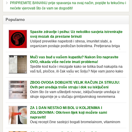
PRIPREMITE BANANU prije spavanja na ovaj način, popijte tu tekućinu i
nećete vjerovati što će vam se dogoditi!
Popularno
Spasite zdravlje i psihu: Uz nekoliko savjeta istrenirajte
svoj mozak da prestane brinuti
Uslijed prevelike napetosti i stresa, imunitet slabi, a
organizam postaje podložan bolestima. Pretjerana briga
ostavlja posljedice na mentalno i na fizičko zdravlje. Može
izazvati stres, depresiju, umor i loše zdravstveno stanje. Jeste li znali da
Muči vas buđ u vašem kupatilu? Nakon što napravite
pretjerana briga može povećati broj otkucaja srca, otežati disanje i
OVO, nikada više nećete imati problema!
izazvati bljedilo lica? Krv se povlači s površine i odlazi […]
Sjedite kod kuće i mozgate kako se tolika buđ nakupila na
vaš tuš, pločice, ili čak vašu wc šolju? Nije vam jasno kako
se stvorila tamo, no ono što vam je sigurno jasno je da to
ne izgleda nikako lijepo. Na svu sreću, donosimo vam jednostavan
ZBOG OVOGA DOBIJATE VELIK RAČUN ZA STRUJU:
pripravak koji sami možete napraviti u vašem domu, a […]
Ovih pet uređaja troše struju i dok su isključeni
Osim što će vam uštedjeti novac, isključivanje uređaja iz
struje sigurnije je u slučaju grmljavinskog nevremena
kada su svi uključeni uređaji pod rizikom od udara groma.
Znate li da vaši kućanski aparati vode tajni život dok su isključeni? Ovo
ZA 1 DAN NESTAO MI BOL U KOLJENIMA I
je popis uređaja koji troše električnu energiju čak i kada su u stanju
ZGLOBOVIMA: Otkriven lijek koji možete sami
mirovanja: Punjač mobitela […]
napraviti!
Ovaj recept čine sastojci bogati bromelainom, vitaminom
C, silicijumom i magnezijumom, koji ne smiruju samo
bolna koljena i zglobove, već i jačaju tetive i ligamente. Iako se