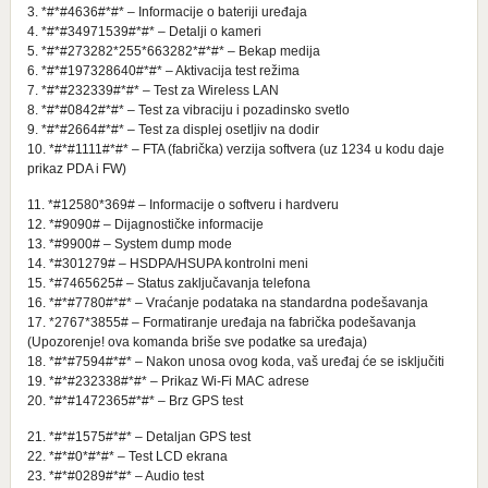
3. *#*#4636#*#* – Informacije o bateriji uređaja
4. *#*#34971539#*#* – Detalji o kameri
5. *#*#273282*255*663282*#*#* – Bekap medija
6. *#*#197328640#*#* – Aktivacija test režima
7. *#*#232339#*#* – Test za Wireless LAN
8. *#*#0842#*#* – Test za vibraciju i pozadinsko svetlo
9. *#*#2664#*#* – Test za displej osetljiv na dodir
10. *#*#1111#*#* – FTA (fabrička) verzija softvera (uz 1234 u kodu daje
prikaz PDA i FW)
11. *#12580*369# – Informacije o softveru i hardveru
12. *#9090# – Dijagnostičke informacije
13. *#9900# – System dump mode
14. *#301279# – HSDPA/HSUPA kontrolni meni
15. *#7465625# – Status zaključavanja telefona
16. *#*#7780#*#* – Vraćanje podataka na standardna podešavanja
17. *2767*3855# – Formatiranje uređaja na fabrička podešavanja
(Upozorenje! ova komanda briše sve podatke sa uređaja)
18. *#*#7594#*#* – Nakon unosa ovog koda, vaš uređaj će se isključiti
19. *#*#232338#*#* – Prikaz Wi-Fi MAC adrese
20. *#*#1472365#*#* – Brz GPS test
21. *#*#1575#*#* – Detaljan GPS test
22. *#*#0*#*#* – Test LCD ekrana
23. *#*#0289#*#* – Audio test