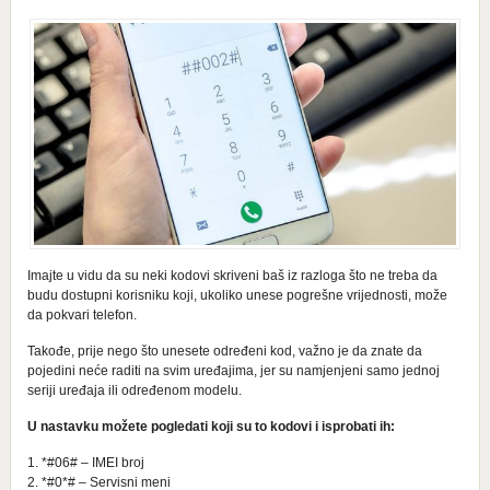
Imajte u vidu da su neki kodovi skriveni baš iz razloga što ne treba da
budu dostupni korisniku koji, ukoliko unese pogrešne vrijednosti, može
da pokvari telefon.
Takođe, prije nego što unesete određeni kod, važno je da znate da
pojedini neće raditi na svim uređajima, jer su namjenjeni samo jednoj
seriji uređaja ili određenom modelu.
U nastavku možete pogledati koji su to kodovi i isprobati ih:
1. *#06# – IMEI broj
2. *#0*# – Servisni meni