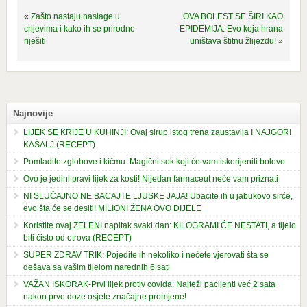
«
Zašto nastaju naslage u
OVA BOLEST SE ŠIRI KAO
crijevima i kako ih se prirodno
EPIDEMIJA: Evo koja hrana
riješiti
uništava štitnu žlijezdu!
»
Najnovije
LIJEK SE KRIJE U KUHINJI: Ovaj sirup istog trena zaustavlja I NAJGORI
KAŠALJ (RECEPT)
Pomladite zglobove i kičmu: Magični sok koji će vam iskorijeniti bolove
Ovo je jedini pravi lijek za kosti! Nijedan farmaceut neće vam priznati
NI SLUČAJNO NE BACAJTE LJUSKE JAJA! Ubacite ih u jabukovo sirće,
evo šta će se desiti! MILIONI ŽENA OVO DIJELE
Koristite ovaj ZELENI napitak svaki dan: KILOGRAMI ĆE NESTATI, a tijelo
biti čisto od otrova (RECEPT)
SUPER ZDRAV TRIK: Pojedite ih nekoliko i nećete vjerovati šta se
dešava sa vašim tijelom narednih 6 sati
VAŽAN ISKORAK-Prvi lijek protiv covida: Najteži pacijenti već 2 sata
nakon prve doze osjete značajne promjene!