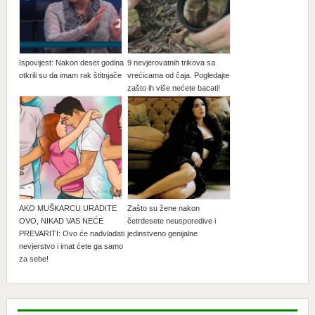
Ispovijest: Nakon deset godina
9 nevjerovatnih trikova sa
otkrili su da imam rak štitnjače
vrećicama od čaja. Pogledajte
zašto ih više nećete bacati!
AKO MUŠKARCU URADITE
Zašto su žene nakon
OVO, NIKAD VAS NEĆE
četrdesete neusporedive i
PREVARITI: Ovo će nadvladati
jedinstveno genijalne
nevjerstvo i imat ćete ga samo
za sebe!