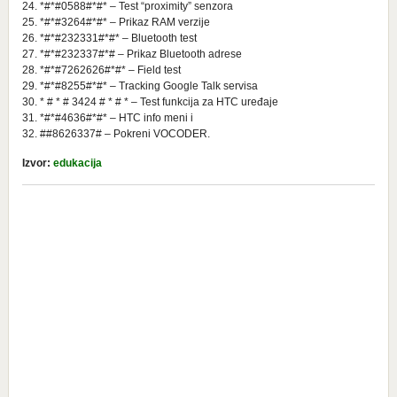
24. *#*#0588#*#* – Test “proximity” senzora
25. *#*#3264#*#* – Prikaz RAM verzije
26. *#*#232331#*#* – Bluetooth test
27. *#*#232337#*# – Prikaz Bluetooth adrese
28. *#*#7262626#*#* – Field test
29. *#*#8255#*#* – Tracking Google Talk servisa
30. * # * # 3424 # * # * – Test funkcija za HTC uređaje
31. *#*#4636#*#* – HTC info meni i
32. ##8626337# – Pokreni VOCODER.
Izvor:
edukacija