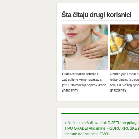
Šta čitaju drugi korisnici
Čisti koronarne arterije i
Uzmite jaje i malo si
začepljene vene, spašava
jedite ujutro: Izbac
jetru: Najmoćniji napitak ikada!
broj 1 iz vašeg tijela
(RECEPT)
(RECEPT)
«
Nećete smršati sve dok DIJETU ne prilag
TIPU GRAĐE! Ako imate FIGURU KRUŠKE m
ishrane da izabacite OVO!