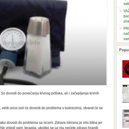
sati
VAŽ
pac
zna
PRI
nač
vam
Popu
podl
posl
 So dovodi do povećanja krvnog pritiska, ali i začepljenja krvnih
izaz
stan
pove
izaz
a, velik unos soli će dovesti do problema s bubrezima, stvarat će se
ploč
odla
se s
je d
ekako dovodi do problema sa srcem. Zdrava ishrana je vrlo bitna jer
dono
ti. Ne vrijedi vam, terapija, ukoliko se uz nju nećete zdravo hraniti.
može