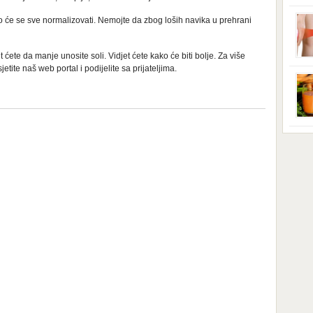
iskl
ako će se sve normalizovati. Nemojte da zbog loših navika u prehrani
grml
uređ
vaši
 ćete da manje unosite soli. Vidjet ćete kako će biti bolje. Za više
iskl
tite naš web portal i podijelite sa prijateljima.
elek
brom
miro
magn
kolj
Iako
star
prip
tego
obuć
nadi
[…]
hran
prav
domi
kise
Nova
soko