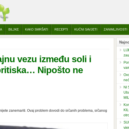
TA
BILJKE
KAKO SMRŠATI
RECEPTI
KUĆNI SAVJETI
ZANIMLJIVOSTI
Najno
LIJ
zau
jnu vezu između soli i
Pom
ritiska… Nipošto ne
vam
Ovo
neć
NI
Uba
MI
Kor
KIL
 smijete zanemariti. Ovaj problem dovodi do srčanih problema, srčanog
otr
SUP
vje