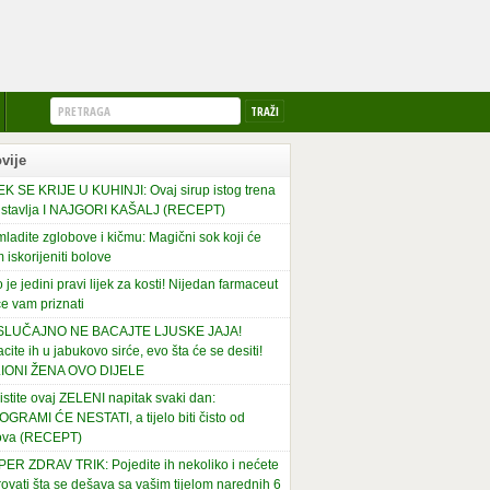
vije
EK SE KRIJE U KUHINJI: Ovaj sirup istog trena
stavlja I NAJGORI KAŠALJ (RECEPT)
ladite zglobove i kičmu: Magični sok koji će
 iskorijeniti bolove
 je jedini pravi lijek za kosti! Nijedan farmaceut
e vam priznati
 SLUČAJNO NE BACAJTE LJUSKE JAJA!
cite ih u jabukovo sirće, evo šta će se desiti!
LIONI ŽENA OVO DIJELE
istite ovaj ZELENI napitak svaki dan:
OGRAMI ĆE NESTATI, a tijelo biti čisto od
ova (RECEPT)
ER ZDRAV TRIK: Pojedite ih nekoliko i nećete
rovati šta se dešava sa vašim tijelom narednih 6