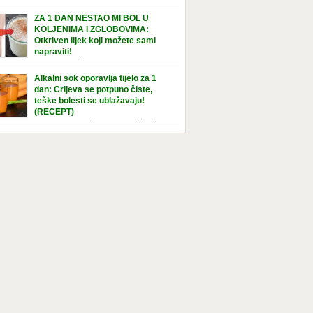
Osim što će vam uštedjeti novac,
jučivanje uređaja iz struje sigurnije je u slučaju
ZA 1 DAN NESTAO MI BOL U
javinskog nevremena kada su svi uključeni
KOLJENIMA I ZGLOBOVIMA:
aji pod rizikom od udara groma. Znate li da
Otkriven lijek koji možete sami
 kućanski aparati vode tajni život dok su
napraviti!
jučeni? Ovo je popis uređaja koji troše
Ovaj recept čine sastojci bogati
tričnu energiju čak i kada su u stanju
elainom, vitaminom C, silicijumom i
Alkalni sok oporavlja tijelo za 1
vanja: Punjač mobitela […]
ezijumom, koji ne smiruju samo bolna
dan: Crijeva se potpuno čiste,
ena i zglobove, već i jačaju tetive i ligamente.
teške bolesti se ublažavaju!
 se uglavnom javlja u starijoj dobi, zbog
(RECEPT)
enja ligamenata i zglobova, to se takođe može
Mnoge od uobičajenih poteškoća i
isati lošem držanju ili nošenju neprikladne
ba poput lošeg tena, neprijatnog zadaha,
e duže vrijeme. Srećom, tu je efektan prirodni
manja i zatvora će brzo nestati. Zdravo se
iti znači jesti kisele i alkalne namirnice u
ilnoj razmjeri. U savremenoj ishrani, pak,
nira hrana koja u tijelu stvara kiselinu, a
lost je najbolje smanjiti alkalnom ishranom.
 knjiga doktora Stefana Domeniga Alkalni
vi i […]