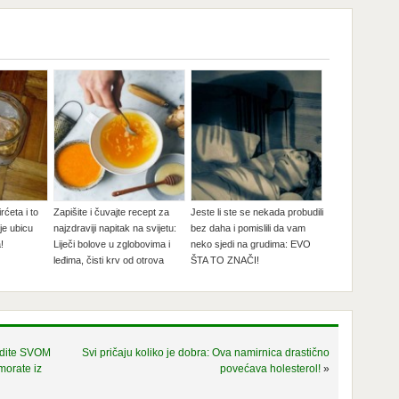
rćeta i to
Zapišite i čuvajte recept za
Jeste li ste se nekada probudili
uje ubicu
najzdraviji napitak na svijetu:
bez daha i pomislili da vam
!
Liječi bolove u zglobovima i
neko sjedi na grudima: EVO
leđima, čisti krv od otrova
ŠTA TO ZNAČI!
odite SVOM
Svi pričaju koliko je dobra: Ova namirnica drastično
orate iz
povećava holesterol!
»