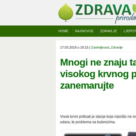
HOME
NAJNOVIJE
ZDRAVLJE
LJEPO
17.03.2018 u 18:15 |
Zanimljivosti
,
Zdravlje
Mnogi ne znaju ta
visokog krvnog p
zanemarujte
Visok krvni pritisak je stanje koje nipošto ne
udara, te problema sa bubrezima.