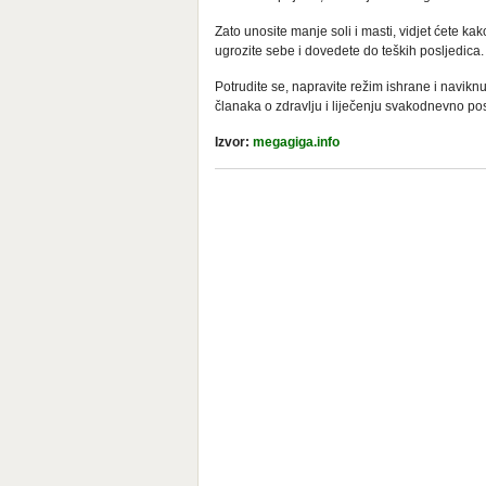
Zato unosite manje soli i masti, vidjet ćete k
ugrozite sebe i dovedete do teških posljedica.
Potrudite se, napravite režim ishrane i naviknut
članaka o zdravlju i liječenju svakodnevno posje
Izvor:
megagiga.info