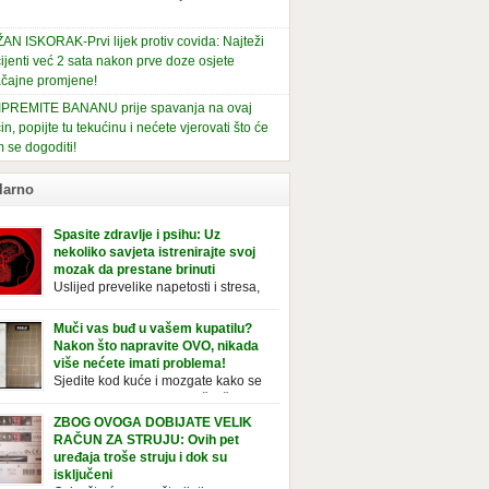
AN ISKORAK-Prvi lijek protiv covida: Najteži
ijenti već 2 sata nakon prve doze osjete
čajne promjene!
PREMITE BANANU prije spavanja na ovaj
in, popijte tu tekućinu i nećete vjerovati što će
 se dogoditi!
larno
Spasite zdravlje i psihu: Uz
nekoliko savjeta istrenirajte svoj
mozak da prestane brinuti
Uslijed prevelike napetosti i stresa,
imunitet slabi, a organizam postaje
ožan bolestima. Pretjerana briga ostavlja
Muči vas buđ u vašem kupatilu?
jedice na mentalno i na fizičko zdravlje. Može
Nakon što napravite OVO, nikada
vati stres, depresiju, umor i loše zdravstveno
više nećete imati problema!
je. Jeste li znali da pretjerana briga može
Sjedite kod kuće i mozgate kako se
ćati broj otkucaja srca, otežati disanje i
tolika buđ nakupila na vaš tuš,
vati bljedilo lica? Krv se povlači s površine i
ice, ili čak vašu wc šolju? Nije vam jasno kako
ZBOG OVOGA DOBIJATE VELIK
zi […]
tvorila tamo, no ono što vam je sigurno jasno
RAČUN ZA STRUJU: Ovih pet
a to ne izgleda nikako lijepo. Na svu sreću,
uređaja troše struju i dok su
simo vam jednostavan pripravak koji sami
isključeni
te napraviti u vašem domu, a […]