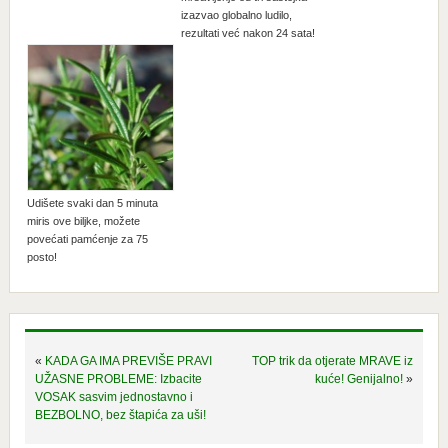
izazvao globalno ludilo,
rezultati već nakon 24 sata!
Udišete svaki dan 5 minuta
miris ove biljke, možete
povećati pamćenje za 75
posto!
«
KADA GA IMA PREVIŠE PRAVI
TOP trik da otjerate MRAVE iz
UŽASNE PROBLEME: Izbacite
kuće! Genijalno!
»
VOSAK sasvim jednostavno i
BEZBOLNO, bez štapića za uši!