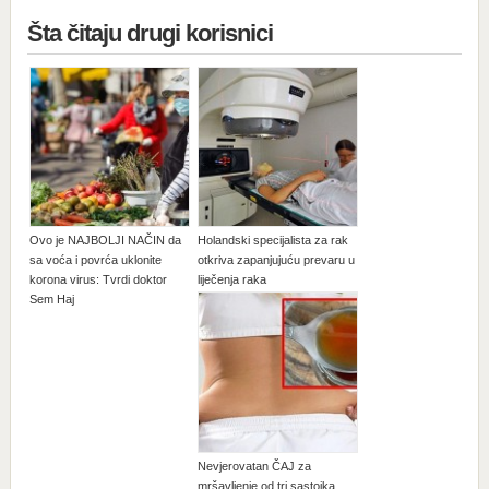
Šta čitaju drugi korisnici
Ovo je NAJBOLJI NAČIN da
Holandski specijalista za rak
sa voća i povrća uklonite
otkriva zapanjujuću prevaru u
korona virus: Tvrdi doktor
liječenja raka
Sem Haj
Nevjerovatan ČAJ za
mršavljenje od tri sastojka