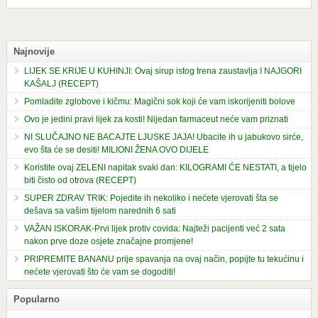
Najnovije
LIJEK SE KRIJE U KUHINJI: Ovaj sirup istog trena zaustavlja I NAJGORI
KAŠALJ (RECEPT)
Pomladite zglobove i kičmu: Magični sok koji će vam iskorijeniti bolove
Ovo je jedini pravi lijek za kosti! Nijedan farmaceut neće vam priznati
NI SLUČAJNO NE BACAJTE LJUSKE JAJA! Ubacite ih u jabukovo sirće,
evo šta će se desiti! MILIONI ŽENA OVO DIJELE
Koristite ovaj ZELENI napitak svaki dan: KILOGRAMI ĆE NESTATI, a tijelo
biti čisto od otrova (RECEPT)
SUPER ZDRAV TRIK: Pojedite ih nekoliko i nećete vjerovati šta se
dešava sa vašim tijelom narednih 6 sati
VAŽAN ISKORAK-Prvi lijek protiv covida: Najteži pacijenti već 2 sata
nakon prve doze osjete značajne promjene!
PRIPREMITE BANANU prije spavanja na ovaj način, popijte tu tekućinu i
nećete vjerovati što će vam se dogoditi!
Popularno