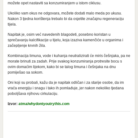
možete opet nastaviti sa konzumiranjem u istom ciklusu.
Ukoliko vam okus ne odgovara, možete dodati malo meda po ukusu.
Nakon 3 tjedna korištenja trebalo bi da osjetite značajnu regeneraciju
tijela.
Napitak je, osim već navedenih blagodeti, posebno koristan u
sprečavanju kalcifikacije u tijelu, koja izaziva kamenčiće u organima i
začepljenje krvnih žila.
Kombinacija limuna, vode i kuhanja neutralizirati će miris češnjaka, pa ne
morate brinuti za zadah. Prije svakog konzumiranja protresite bocu s
ovim domaćim lijekom, kako bi se talog limuna i češnjaka na dnu
pomiješao sa sokom.
Oni koji su probali, kažu da je napitak odličan i za starije osobe, da im
vraća energiju i snagu i tako ih pomlađuje, jer nakon nekoliko tjedana
poboljšava njihovu cirkulaciju.
Izvor:
atma/whydontyoutrythis.com