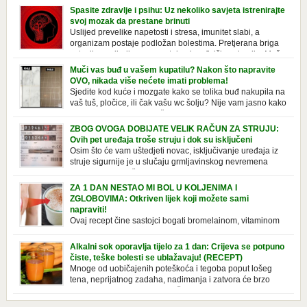
Spasite zdravlje i psihu: Uz nekoliko savjeta istrenirajte
svoj mozak da prestane brinuti
Uslijed prevelike napetosti i stresa, imunitet slabi, a
organizam postaje podložan bolestima. Pretjerana briga
ostavlja posljedice na mentalno i na fizičko zdravlje. Može
izazvati stres, depresiju, umor i loše zdravstveno stanje. Jeste li znali da
Muči vas buđ u vašem kupatilu? Nakon što napravite
pretjerana briga može povećati broj otkucaja srca, otežati disanje i
OVO, nikada više nećete imati problema!
izazvati bljedilo lica? Krv se povlači s površine i odlazi […]
Sjedite kod kuće i mozgate kako se tolika buđ nakupila na
vaš tuš, pločice, ili čak vašu wc šolju? Nije vam jasno kako
se stvorila tamo, no ono što vam je sigurno jasno je da to
ne izgleda nikako lijepo. Na svu sreću, donosimo vam jednostavan
ZBOG OVOGA DOBIJATE VELIK RAČUN ZA STRUJU:
pripravak koji sami možete napraviti u vašem domu, a […]
Ovih pet uređaja troše struju i dok su isključeni
Osim što će vam uštedjeti novac, isključivanje uređaja iz
struje sigurnije je u slučaju grmljavinskog nevremena
kada su svi uključeni uređaji pod rizikom od udara groma.
Znate li da vaši kućanski aparati vode tajni život dok su isključeni? Ovo
ZA 1 DAN NESTAO MI BOL U KOLJENIMA I
je popis uređaja koji troše električnu energiju čak i kada su u stanju
ZGLOBOVIMA: Otkriven lijek koji možete sami
mirovanja: Punjač mobitela […]
napraviti!
Ovaj recept čine sastojci bogati bromelainom, vitaminom
C, silicijumom i magnezijumom, koji ne smiruju samo
bolna koljena i zglobove, već i jačaju tetive i ligamente. Iako se
Alkalni sok oporavlja tijelo za 1 dan: Crijeva se potpuno
uglavnom javlja u starijoj dobi, zbog starenja ligamenata i zglobova, to
čiste, teške bolesti se ublažavaju! (RECEPT)
se takođe može pripisati lošem držanju ili nošenju neprikladne obuće
Mnoge od uobičajenih poteškoća i tegoba poput lošeg
duže vrijeme. Srećom, tu je efektan prirodni […]
tena, neprijatnog zadaha, nadimanja i zatvora će brzo
nestati. Zdravo se hraniti znači jesti kisele i alkalne
namirnice u pravilnoj razmjeri. U savremenoj ishrani, pak, dominira