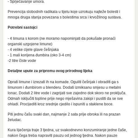
- Sprječavanje umora.
Prevencija slobodnih radikala u tijelu koje uzrokuju najteže bolesti i
mnoga druga stanja povezana s bolestima srca i krvožilnog sustava.
Potrebni sastojci
- 4 limuna s korom (ne moramo napominjati da pokušate pronaći
organski uzgojene limune)
- 4 velike cijele glave češnjaka
- 1 mali korijena đumbira (oko 3-4 cm)
-2 litre čiste vode
Detaljne upute za pripremu ovog prirodnog lijeka
Oprati limune i izrezati ih na komade. Oguliti češnjak i obraditi ga s
limunom i đumbirom u blenderu. Dodati izmiksanu smjesu u metalni
lonac. Dodati 2 litre vode i zagrijati sve zajedno dok skoro ne proključa.
Odmah isključiti topline prije nego mješavina zakipi i pustiti da se sve
ohladi. Procijediti kroz srednje cjedilo i ispuniti u staklene boce.
Piti jednu čašu svaki dan, najmanje 2 sata prije obroka ili na prazan
želudac.
Kura liječenja traje 3 tjedna, uz svakodnevno konzumiranje jedne čaše,
nakon čega treba napraviti pauzu od jednog tjedna. Nakon pauze