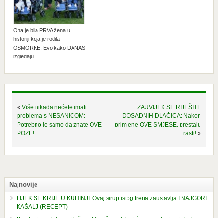
Ona je bila PRVA žena u
historiji koja je rodila
OSMORKE. Evo kako DANAS
izgledaju
«
Više nikada nećete imati
ZAUVIJEK SE RIJEŠITE
problema s NESANICOM:
DOSADNIH DLAČICA: Nakon
Potrebno je samo da znate OVE
primjene OVE SMJESE, prestaju
POZE!
rasti!
»
Najnovije
LIJEK SE KRIJE U KUHINJI: Ovaj sirup istog trena zaustavlja I NAJGORI
KAŠALJ (RECEPT)