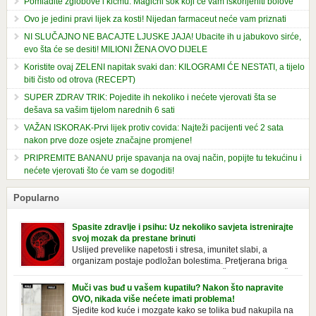
Pomladite zglobove i kičmu: Magični sok koji će vam iskorijeniti bolove
Ovo je jedini pravi lijek za kosti! Nijedan farmaceut neće vam priznati
NI SLUČAJNO NE BACAJTE LJUSKE JAJA! Ubacite ih u jabukovo sirće,
evo šta će se desiti! MILIONI ŽENA OVO DIJELE
Koristite ovaj ZELENI napitak svaki dan: KILOGRAMI ĆE NESTATI, a tijelo
biti čisto od otrova (RECEPT)
SUPER ZDRAV TRIK: Pojedite ih nekoliko i nećete vjerovati šta se
dešava sa vašim tijelom narednih 6 sati
VAŽAN ISKORAK-Prvi lijek protiv covida: Najteži pacijenti već 2 sata
nakon prve doze osjete značajne promjene!
PRIPREMITE BANANU prije spavanja na ovaj način, popijte tu tekućinu i
nećete vjerovati što će vam se dogoditi!
Popularno
Spasite zdravlje i psihu: Uz nekoliko savjeta istrenirajte
svoj mozak da prestane brinuti
Uslijed prevelike napetosti i stresa, imunitet slabi, a
organizam postaje podložan bolestima. Pretjerana briga
ostavlja posljedice na mentalno i na fizičko zdravlje. Može
izazvati stres, depresiju, umor i loše zdravstveno stanje. Jeste li znali da
Muči vas buđ u vašem kupatilu? Nakon što napravite
pretjerana briga može povećati broj otkucaja srca, otežati disanje i
OVO, nikada više nećete imati problema!
izazvati bljedilo lica? Krv se povlači s površine i odlazi […]
Sjedite kod kuće i mozgate kako se tolika buđ nakupila na