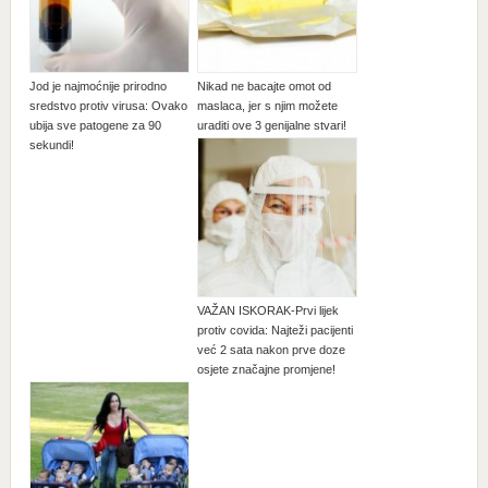
Jod je najmoćnije prirodno
Nikad ne bacajte omot od
sredstvo protiv virusa: Ovako
maslaca, jer s njim možete
ubija sve patogene za 90
uraditi ove 3 genijalne stvari!
sekundi!
VAŽAN ISKORAK-Prvi lijek
protiv covida: Najteži pacijenti
već 2 sata nakon prve doze
osjete značajne promjene!