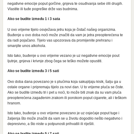
negativne emocije poput gorčine, gnjeva te osuđivanja sebe i/ili drugih.
Vlastite ili tuđe pogreške drže vas budnima.
Ako se budite između 1 i 3 sata
U ovo vrijeme tijelo osvježava jetru koja je čistač našeg organizma.
Buđenje u ovo doba noći može značiti da vam je jetra preopterećena te
da radi pojačano. Tijelo vas upozorava da promijenite prehranu i
smanjite unos alkohola.
Isto tako, buđenje u ovo vrijeme vezano je uz negativne emocije pout
ljutnje, gnjeva i krivnje zbog čega se teško možete opustiti.
Ako se budite između 3 i 5 sati
Ovo doba dana povezano je s plućima koja sakupljaju kisik, šalju ga u
ostale organe i pripremaju tijelo za novi dan. U to vrijeme pluća se čiste.
Ako se budite između tri i pet u noći, to može biti znak da su vam pluća
preopterećena zagađenim zrakom ili porokom poput cigarete, ali i teškom
hranom.
Isto tako, buđenje u ovo vrijeme povezano je uz osjećaje poput tuge i
žaljenja što može značiti da vam se u životu dogodilo nešto negativno i
depresivno, a što niste u potpunosti prihvatili ili riješili.
Ako se budite između 5 i 7 sati