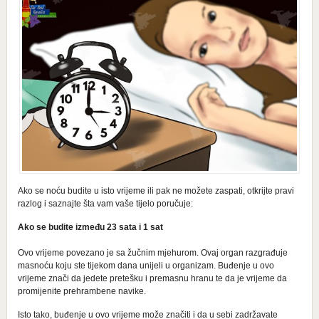
Ako se noću budite u isto vrijeme ili pak ne možete zaspati, otkrijte pravi
razlog i saznajte šta vam vaše tijelo poručuje:
Ako se budite između 23 sata i 1 sat
Ovo vrijeme povezano je sa žučnim mjehurom. Ovaj organ razgrađuje
masnoću koju ste tijekom dana unijeli u organizam. Buđenje u ovo
vrijeme znači da jedete pretešku i premasnu hranu te da je vrijeme da
promijenite prehrambene navike.
Isto tako, buđenje u ovo vrijeme može značiti i da u sebi zadržavate