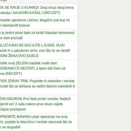
EK SE KRIJE U KUHINJI: Ovaj sirup istog trena
stavlja I NAJGORI KAŠALJ (RECEPT)
ladite zglobove i kičmu: Magični sok koji će
 iskorijeniti bolove
 je jedini pravi lijek za kosti! Nijedan farmaceut
e vam priznati
 SLUČAJNO NE BACAJTE LJUSKE JAJA!
cite ih u jabukovo sirće, evo šta će se desiti!
LIONI ŽENA OVO DIJELE
istite ovaj ZELENI napitak svaki dan:
OGRAMI ĆE NESTATI, a tijelo biti čisto od
ova (RECEPT)
ER ZDRAV TRIK: Pojedite ih nekoliko i nećete
rovati šta se dešava sa vašim tijelom narednih 6
AN ISKORAK-Prvi lijek protiv covida: Najteži
ijenti već 2 sata nakon prve doze osjete
čajne promjene!
PREMITE BANANU prije spavanja na ovaj
in, popijte tu tekućinu i nećete vjerovati što će
 se dogoditi!