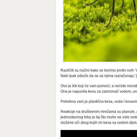
Različiti su načini kako se borimo protiv ovih “
Neki ipak odluče da se sa njima razračunaju “
Ovo je trik koji će vam pomoći, a nećete morat
Ona je napunila kesu za zamrzivač vodom, unut
Potrebna vam je plastična kesa, voda i kovani
Reakcije na društvenim mrežama su planule, a l
jednostavnog trika je taj što muhe ne vole vod
složene oči zbog kojih im kesa sa vodom djelu