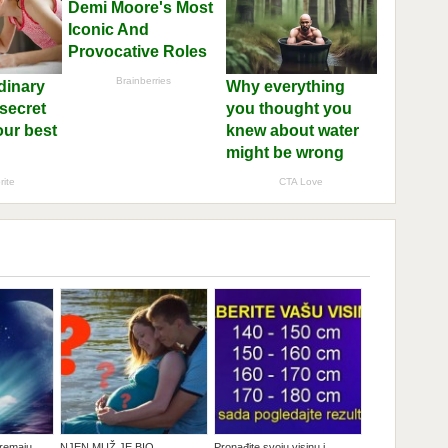
premaju
NJEN MUŽ JE BIO
Pronađite svoju visinu i