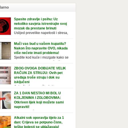
larno
Spasite zdravlje i psihu: Uz
nekoliko savjeta istrenirajte svoj
mozak da prestane brinuti
Uslijed prevelike napetosti i stresa,
imunitet slabi, a organizam postaje
ožan bolestima. Pretjerana briga ostavlja
Muči vas buđ u vašem kupatilu?
jedice na mentalno i na fizičko zdravlje. Može
Nakon što napravite OVO, nikada
vati stres, depresiju, umor i loše zdravstveno
više nećete imati problema!
je. Jeste li znali da pretjerana briga može
Sjedite kod kuće i mozgate kako se
ćati broj otkucaja srca, otežati disanje i
tolika buđ nakupila na vaš tuš,
vati bljedilo lica? Krv se povlači s površine i
ice, ili čak vašu wc šolju? Nije vam jasno kako
ZBOG OVOGA DOBIJATE VELIK
zi […]
tvorila tamo, no ono što vam je sigurno jasno
RAČUN ZA STRUJU: Ovih pet
a to ne izgleda nikako lijepo. Na svu sreću,
uređaja troše struju i dok su
simo vam jednostavan pripravak koji sami
isključeni
te napraviti u vašem domu, a […]
Osim što će vam uštedjeti novac,
jučivanje uređaja iz struje sigurnije je u slučaju
ZA 1 DAN NESTAO MI BOL U
javinskog nevremena kada su svi uključeni
KOLJENIMA I ZGLOBOVIMA:
aji pod rizikom od udara groma. Znate li da
Otkriven lijek koji možete sami
 kućanski aparati vode tajni život dok su
napraviti!
jučeni? Ovo je popis uređaja koji troše
Ovaj recept čine sastojci bogati
tričnu energiju čak i kada su u stanju
elainom, vitaminom C, silicijumom i
Alkalni sok oporavlja tijelo za 1
vanja: Punjač mobitela […]
ezijumom, koji ne smiruju samo bolna
dan: Crijeva se potpuno čiste,
ena i zglobove, već i jačaju tetive i ligamente.
teške bolesti se ublažavaju!