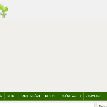
TA
BILJKE
KAKO SMRŠATI
RECEPTI
KUĆNI SAVJETI
ZANIMLJIVOSTI
Najno