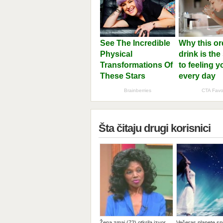
Šta čitaju drugi korisnici
Žena zmaj (72) otkrila izvor
Večeras planete s