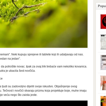
Popu
podl
posl
izaz
stan
pove
izaz
nemani”. Neki kupuju sprejeve ili tablete koji ih udaljavaju od nas.
ploč
odla
jedan na jedan”.
se s
je d
i da potrošite novac. Ipak za ovaj trik trebaće vam nekoliko kovanica.
dono
može
ra je ubacila šest novčića.
iskl
ce
grml
uređ
judi su zadovoljno dijelili svoje iskustvo. Objašnjenje ovog
vaši
u. Tečnost i novčići stvaraju prizmu koja projektuje boje, muhe imaju
iskl
elek
je veća nego što zaista jeste.
brom
miro
magn
kolj