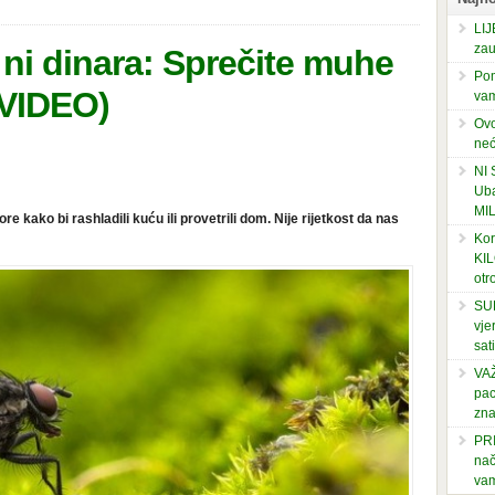
LIJ
zau
a ni dinara: Sprečite muhe
Pom
(VIDEO)
vam
Ovo
neć
NI
Uba
MI
 kako bi rashladili kuću ili provetrili dom. Nije rijetkost da nas
Kor
KIL
otr
SUP
vje
sati
VAŽ
pac
zna
PRI
nač
vam