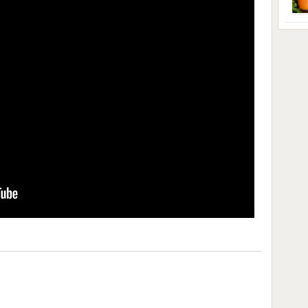
Iako
star
prip
tego
obuć
nadi
[…]
hran
prav
domi
kise
Nova
soko