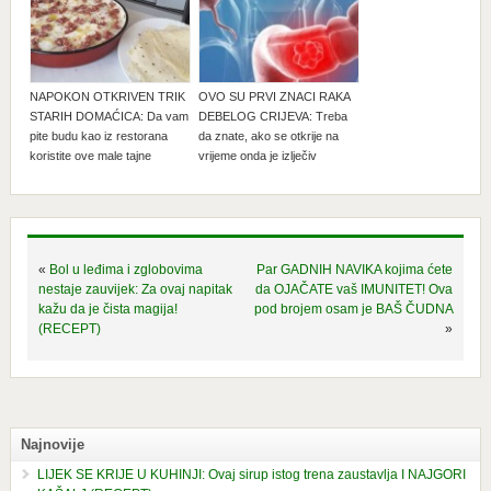
NAPOKON OTKRIVEN TRIK
OVO SU PRVI ZNACI RAKA
STARIH DOMAĆICA: Da vam
DEBELOG CRIJEVA: Treba
pite budu kao iz restorana
da znate, ako se otkrije na
koristite ove male tajne
vrijeme onda je izlječiv
«
Bol u leđima i zglobovima
Par GADNIH NAVIKA kojima ćete
nestaje zauvijek: Za ovaj napitak
da OJAČATE vaš IMUNITET! Ova
kažu da je čista magija!
pod brojem osam je BAŠ ČUDNA
(RECEPT)
»
Najnovije
LIJEK SE KRIJE U KUHINJI: Ovaj sirup istog trena zaustavlja I NAJGORI