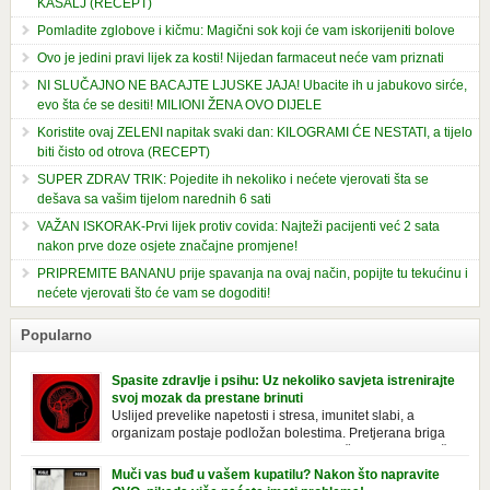
KAŠALJ (RECEPT)
Pomladite zglobove i kičmu: Magični sok koji će vam iskorijeniti bolove
Ovo je jedini pravi lijek za kosti! Nijedan farmaceut neće vam priznati
NI SLUČAJNO NE BACAJTE LJUSKE JAJA! Ubacite ih u jabukovo sirće,
evo šta će se desiti! MILIONI ŽENA OVO DIJELE
Koristite ovaj ZELENI napitak svaki dan: KILOGRAMI ĆE NESTATI, a tijelo
biti čisto od otrova (RECEPT)
SUPER ZDRAV TRIK: Pojedite ih nekoliko i nećete vjerovati šta se
dešava sa vašim tijelom narednih 6 sati
VAŽAN ISKORAK-Prvi lijek protiv covida: Najteži pacijenti već 2 sata
nakon prve doze osjete značajne promjene!
PRIPREMITE BANANU prije spavanja na ovaj način, popijte tu tekućinu i
nećete vjerovati što će vam se dogoditi!
Popularno
Spasite zdravlje i psihu: Uz nekoliko savjeta istrenirajte
svoj mozak da prestane brinuti
Uslijed prevelike napetosti i stresa, imunitet slabi, a
organizam postaje podložan bolestima. Pretjerana briga
ostavlja posljedice na mentalno i na fizičko zdravlje. Može
izazvati stres, depresiju, umor i loše zdravstveno stanje. Jeste li znali da
Muči vas buđ u vašem kupatilu? Nakon što napravite
pretjerana briga može povećati broj otkucaja srca, otežati disanje i