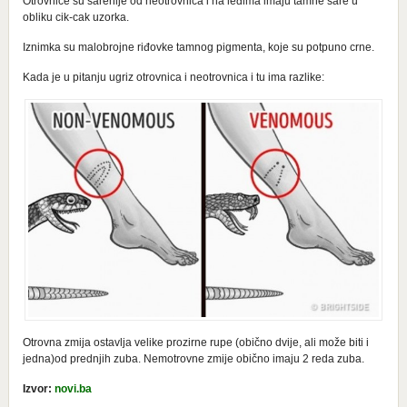
Otrovnice su šarenije od neotrovnica i na leđima imaju tamne šare u
obliku cik-cak uzorka.
Iznimka su malobrojne riđovke tamnog pigmenta, koje su potpuno crne.
Kada je u pitanju ugriz otrovnica i neotrovnica i tu ima razlike:
Otrovna zmija ostavlja velike prozirne rupe (obično dvije, ali može biti i
jedna)od prednjih zuba. Nemotrovne zmije obično imaju 2 reda zuba.
Izvor:
novi.ba