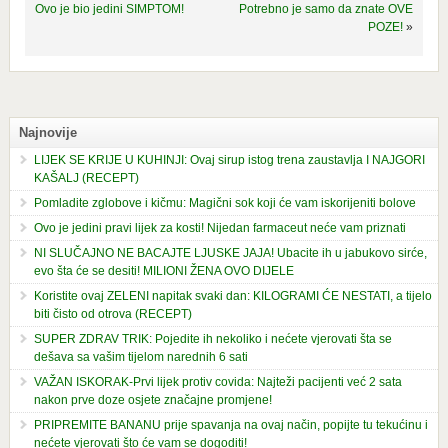
Ovo je bio jedini SIMPTOM!
Potrebno je samo da znate OVE
POZE!
»
Najnovije
LIJEK SE KRIJE U KUHINJI: Ovaj sirup istog trena zaustavlja I NAJGORI
KAŠALJ (RECEPT)
Pomladite zglobove i kičmu: Magični sok koji će vam iskorijeniti bolove
Ovo je jedini pravi lijek za kosti! Nijedan farmaceut neće vam priznati
NI SLUČAJNO NE BACAJTE LJUSKE JAJA! Ubacite ih u jabukovo sirće,
evo šta će se desiti! MILIONI ŽENA OVO DIJELE
Koristite ovaj ZELENI napitak svaki dan: KILOGRAMI ĆE NESTATI, a tijelo
biti čisto od otrova (RECEPT)
SUPER ZDRAV TRIK: Pojedite ih nekoliko i nećete vjerovati šta se
dešava sa vašim tijelom narednih 6 sati
VAŽAN ISKORAK-Prvi lijek protiv covida: Najteži pacijenti već 2 sata
nakon prve doze osjete značajne promjene!
PRIPREMITE BANANU prije spavanja na ovaj način, popijte tu tekućinu i
nećete vjerovati što će vam se dogoditi!