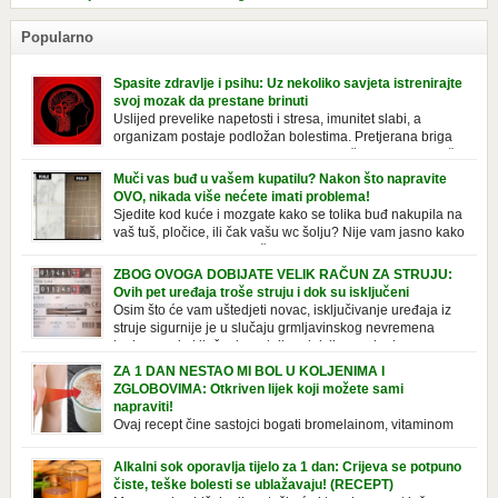
Popularno
Spasite zdravlje i psihu: Uz nekoliko savjeta istrenirajte
svoj mozak da prestane brinuti
Uslijed prevelike napetosti i stresa, imunitet slabi, a
organizam postaje podložan bolestima. Pretjerana briga
ostavlja posljedice na mentalno i na fizičko zdravlje. Može
izazvati stres, depresiju, umor i loše zdravstveno stanje. Jeste li znali da
Muči vas buđ u vašem kupatilu? Nakon što napravite
pretjerana briga može povećati broj otkucaja srca, otežati disanje i
OVO, nikada više nećete imati problema!
izazvati bljedilo lica? Krv se povlači s površine i odlazi […]
Sjedite kod kuće i mozgate kako se tolika buđ nakupila na
vaš tuš, pločice, ili čak vašu wc šolju? Nije vam jasno kako
se stvorila tamo, no ono što vam je sigurno jasno je da to
ne izgleda nikako lijepo. Na svu sreću, donosimo vam jednostavan
ZBOG OVOGA DOBIJATE VELIK RAČUN ZA STRUJU:
pripravak koji sami možete napraviti u vašem domu, a […]
Ovih pet uređaja troše struju i dok su isključeni
Osim što će vam uštedjeti novac, isključivanje uređaja iz
struje sigurnije je u slučaju grmljavinskog nevremena
kada su svi uključeni uređaji pod rizikom od udara groma.
Znate li da vaši kućanski aparati vode tajni život dok su isključeni? Ovo
ZA 1 DAN NESTAO MI BOL U KOLJENIMA I
je popis uređaja koji troše električnu energiju čak i kada su u stanju
ZGLOBOVIMA: Otkriven lijek koji možete sami
mirovanja: Punjač mobitela […]
napraviti!
Ovaj recept čine sastojci bogati bromelainom, vitaminom
C, silicijumom i magnezijumom, koji ne smiruju samo
bolna koljena i zglobove, već i jačaju tetive i ligamente. Iako se
Alkalni sok oporavlja tijelo za 1 dan: Crijeva se potpuno
uglavnom javlja u starijoj dobi, zbog starenja ligamenata i zglobova, to
čiste, teške bolesti se ublažavaju! (RECEPT)
se takođe može pripisati lošem držanju ili nošenju neprikladne obuće