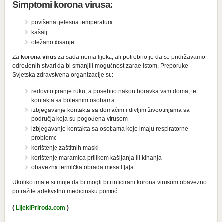
Simptomi korona virusa:
povišena tjelesna temperatura
kašalj
otežano disanje.
Za
korona virus
za sada nema lijeka, ali potrebno je da se pridržavamo
određenih stvari da bi smanjili mogućnost zarae istom. Preporuke
Svjetska zdravstvena organizacije su:
redovito pranje ruku, a posebno nakon boravka vam doma, te
kontakta sa bolesnim osobama
izbjegavanje kontakta sa domaćim i divljim živootinjama sa
područja koja su pogođena virusom
izbjegavanje kontakta sa osobama koje imaju respiratorne
probleme
korištenje zaštitnih maski
korištenje maramica prilikom kašljanja ili kihanja
obavezna termička obrada mesa i jaja
Ukoliko imate sumnje da bi mogli biti inficirani korona virusom obavezno
potražite adekvatnu medicinsku pomoć.
(
LijekiPriroda.com
)