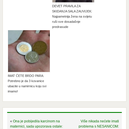
DEVET PRAVILA ZA
SKIDANJA SALA ZAUVIJEK:
Najpametnija žena na svijetu
ruši sve dosadašnje
predrasude
IMAT ĆETE BRDO PARA:
Potrebno je da 3 kovanice
ubacite u namirnicu koju svi
imamo!
«
Ona je pobijedila karcinom na
Više nikada nećete imati
maternici, sada upozorava ostale:
problema s NESANICOM: