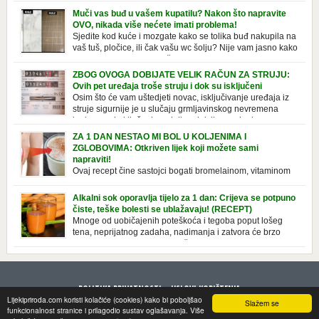
izazvati stres, depresiju, umor i loše zdravstveno stanje. Jeste li znali da
Muči vas buđ u vašem kupatilu? Nakon što napravite
pretjerana briga može povećati broj otkucaja srca, otežati disanje i
OVO, nikada više nećete imati problema!
izazvati bljedilo lica? Krv se povlači s površine i odlazi […]
Sjedite kod kuće i mozgate kako se tolika buđ nakupila na
vaš tuš, pločice, ili čak vašu wc šolju? Nije vam jasno kako
se stvorila tamo, no ono što vam je sigurno jasno je da to
ne izgleda nikako lijepo. Na svu sreću, donosimo vam jednostavan
ZBOG OVOGA DOBIJATE VELIK RAČUN ZA STRUJU:
pripravak koji sami možete napraviti u vašem domu, a […]
Ovih pet uređaja troše struju i dok su isključeni
Osim što će vam uštedjeti novac, isključivanje uređaja iz
struje sigurnije je u slučaju grmljavinskog nevremena
kada su svi uključeni uređaji pod rizikom od udara groma.
Znate li da vaši kućanski aparati vode tajni život dok su isključeni? Ovo
ZA 1 DAN NESTAO MI BOL U KOLJENIMA I
je popis uređaja koji troše električnu energiju čak i kada su u stanju
ZGLOBOVIMA: Otkriven lijek koji možete sami
mirovanja: Punjač mobitela […]
napraviti!
Ovaj recept čine sastojci bogati bromelainom, vitaminom
C, silicijumom i magnezijumom, koji ne smiruju samo
bolna koljena i zglobove, već i jačaju tetive i ligamente. Iako se
Alkalni sok oporavlja tijelo za 1 dan: Crijeva se potpuno
uglavnom javlja u starijoj dobi, zbog starenja ligamenata i zglobova, to
čiste, teške bolesti se ublažavaju! (RECEPT)
se takođe može pripisati lošem držanju ili nošenju neprikladne obuće
Mnoge od uobičajenih poteškoća i tegoba poput lošeg
duže vrijeme. Srećom, tu je efektan prirodni […]
tena, neprijatnog zadaha, nadimanja i zatvora će brzo
nestati. Zdravo se hraniti znači jesti kisele i alkalne
namirnice u pravilnoj razmjeri. U savremenoj ishrani, pak, dominira
hrana koja u tijelu stvara kiselinu, a kiselost je najbolje smanjiti
alkalnom ishranom. Nova knjiga doktora Stefana Domeniga Alkalni
POLITIKA PRIVATNOSTI
USLOVI KORIŠTENJA
sokovi i […]
Lijekipriroda.com koristi kolačiće (cookies) kako bi poboljšao
Slažem se
© 2018 LijekiPriroda.
funkcionalnost stranice i prilagodio sustav oglašavanja. Više