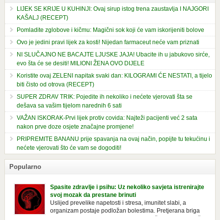
LIJEK SE KRIJE U KUHINJI: Ovaj sirup istog trena zaustavlja I NAJGORI
KAŠALJ (RECEPT)
Pomladite zglobove i kičmu: Magični sok koji će vam iskorijeniti bolove
Ovo je jedini pravi lijek za kosti! Nijedan farmaceut neće vam priznati
NI SLUČAJNO NE BACAJTE LJUSKE JAJA! Ubacite ih u jabukovo sirće,
evo šta će se desiti! MILIONI ŽENA OVO DIJELE
Koristite ovaj ZELENI napitak svaki dan: KILOGRAMI ĆE NESTATI, a tijelo
biti čisto od otrova (RECEPT)
SUPER ZDRAV TRIK: Pojedite ih nekoliko i nećete vjerovati šta se
dešava sa vašim tijelom narednih 6 sati
VAŽAN ISKORAK-Prvi lijek protiv covida: Najteži pacijenti već 2 sata
nakon prve doze osjete značajne promjene!
PRIPREMITE BANANU prije spavanja na ovaj način, popijte tu tekućinu i
nećete vjerovati što će vam se dogoditi!
Popularno
Spasite zdravlje i psihu: Uz nekoliko savjeta istrenirajte
svoj mozak da prestane brinuti
Uslijed prevelike napetosti i stresa, imunitet slabi, a
organizam postaje podložan bolestima. Pretjerana briga
ostavlja posljedice na mentalno i na fizičko zdravlje. Može