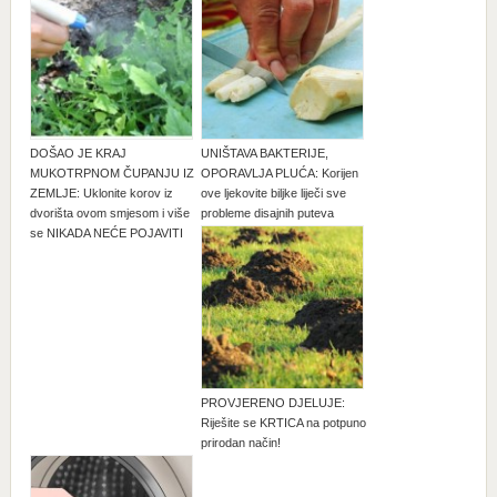
DOŠAO JE KRAJ
UNIŠTAVA BAKTERIJE,
MUKOTRPNOM ČUPANJU IZ
OPORAVLJA PLUĆA: Korijen
ZEMLJE: Uklonite korov iz
ove ljekovite biljke liječi sve
dvorišta ovom smjesom i više
probleme disajnih puteva
se NIKADA NEĆE POJAVITI
PROVJERENO DJELUJE:
Riješite se KRTICA na potpuno
prirodan način!