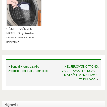
OČISTITE VAŠU VEŠ
MAŠINU: Spoj OVA dva
sastojka otapa kamenac i
prljavštinu!
«
Žene divljeg srca: Ako ih
NEVJEROVATNO TAČNO:
zarobite u četiri zida, umrijet će…
IZABERI AMAJLIJU KOJA TE
PRIVLAČI I SAZNAJ TVOJU
TAJNU MOĆ!
»
Najnovije