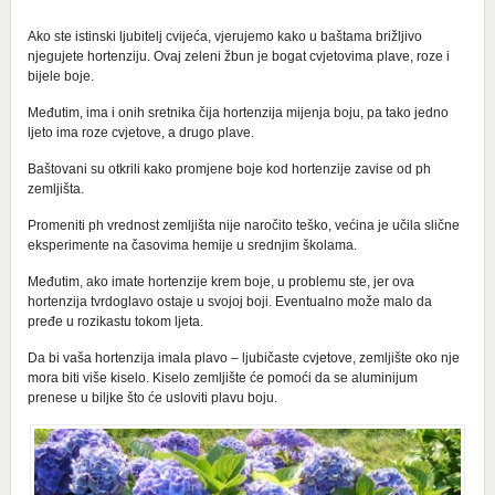
Ako ste istinski ljubitelj cvijeća, vjerujemo kako u baštama brižljivo
njegujete hortenziju. Ovaj zeleni žbun je bogat cvjetovima plave, roze i
bijele boje.
Međutim, ima i onih sretnika čija hortenzija mijenja boju, pa tako jedno
ljeto ima roze cvjetove, a drugo plave.
Baštovani su otkrili kako promjene boje kod hortenzije zavise od ph
zemljišta.
Promeniti ph vrednost zemljišta nije naročito teško, većina je učila slične
eksperimente na časovima hemije u srednjim školama.
Međutim, ako imate hortenzije krem boje, u problemu ste, jer ova
hortenzija tvrdoglavo ostaje u svojoj boji. Eventualno može malo da
pređe u rozikastu tokom ljeta.
Da bi vaša hortenzija imala plavo – ljubičaste cvjetove, zemljište oko nje
mora biti više kiselo. Kiselo zemljište će pomoći da se aluminijum
prenese u biljke što će usloviti plavu boju.