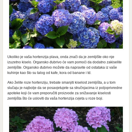
Ukoliko je vaša hortenzija plava, onda znači da je zemljište oko nje
izuzetno kiselo. Organsko đubrivo će vam pomoći da dodatno zakiselite
zemljište. Organsko đubrivo možete da napravite od ostataka iz vaše
kuhinje kao što su talog od kafe, kora od banane i td.
Ako želite roze hortenziju, trebate smanjiti kiselost zemljišta, a u tom
slučaju je najbolje da se posavjetujete sa stručnjacima iz poljoprivredne
apoteke koji će vam preporučiti proizvode za snižavanje kiselosti
zemljišta što će usloviti da vaša hortenzija cvjeta u roze boji.