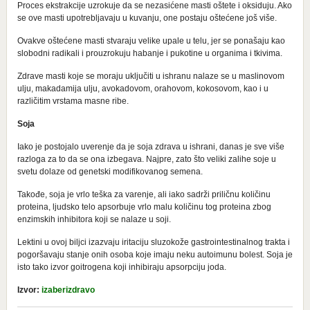
Proces ekstrakcije uzrokuje da se nezasićene masti oštete i oksiduju. Ako
se ove masti upotrebljavaju u kuvanju, one postaju oštećene još više.
Ovakve oštećene masti stvaraju velike upale u telu, jer se ponašaju kao
slobodni radikali i prouzrokuju habanje i pukotine u organima i tkivima.
Zdrave masti koje se moraju uključiti u ishranu nalaze se u maslinovom
ulju, makadamija ulju, avokadovom, orahovom, kokosovom, kao i u
različitim vrstama masne ribe.
Soja
Iako je postojalo uverenje da je soja zdrava u ishrani, danas je sve više
razloga za to da se ona izbegava. Najpre, zato što veliki zalihe soje u
svetu dolaze od genetski modifikovanog semena.
Takođe, soja je vrlo teška za varenje, ali iako sadrži priličnu količinu
proteina, ljudsko telo apsorbuje vrlo malu količinu tog proteina zbog
enzimskih inhibitora koji se nalaze u soji.
Lektini u ovoj biljci izazvaju iritaciju sluzokože gastrointestinalnog trakta i
pogoršavaju stanje onih osoba koje imaju neku autoimunu bolest. Soja je
isto tako izvor goitrogena koji inhibiraju apsorpciju joda.
Izvor:
izaberizdravo