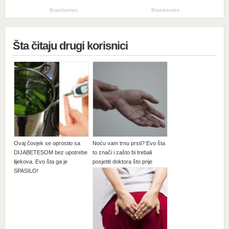
Šta čitaju drugi korisnici
Ovaj čovjek se oprostio sa
Noću vam trnu prsti? Evo šta
DIJABETESOM bez upotrebe
to znači i zašto bi trebali
lijekova. Evo šta ga je
posjetiti doktora što prije
SPASILO!