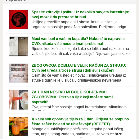
Spasite zdravlje i psihu: Uz nekoliko savjeta istrenirajte
svoj mozak da prestane brinuti
Uslijed prevelike napetosti i stresa, imunitet slabi, a
organizam postaje podložan bolestima. Pretjerana briga
ostavlja posljedice na mentalno i na fizičko zdravlje. Može
izazvati stres, depresiju, umor i loše zdravstveno stanje. Jeste li znali da
Muči vas buđ u vašem kupatilu? Nakon što napravite
pretjerana briga može povećati broj otkucaja srca, otežati disanje i
OVO, nikada više nećete imati problema!
izazvati bljedilo lica? Krv se povlači s površine i odlazi […]
Sjedite kod kuće i mozgate kako se tolika buđ nakupila na
vaš tuš, pločice, ili čak vašu wc šolju? Nije vam jasno kako
se stvorila tamo, no ono što vam je sigurno jasno je da to
ne izgleda nikako lijepo. Na svu sreću, donosimo vam jednostavan
ZBOG OVOGA DOBIJATE VELIK RAČUN ZA STRUJU:
pripravak koji sami možete napraviti u vašem domu, a […]
Ovih pet uređaja troše struju i dok su isključeni
Osim što će vam uštedjeti novac, isključivanje uređaja iz
struje sigurnije je u slučaju grmljavinskog nevremena
kada su svi uključeni uređaji pod rizikom od udara groma.
Znate li da vaši kućanski aparati vode tajni život dok su isključeni? Ovo
ZA 1 DAN NESTAO MI BOL U KOLJENIMA I
je popis uređaja koji troše električnu energiju čak i kada su u stanju
ZGLOBOVIMA: Otkriven lijek koji možete sami
mirovanja: Punjač mobitela […]
napraviti!
Ovaj recept čine sastojci bogati bromelainom, vitaminom
C, silicijumom i magnezijumom, koji ne smiruju samo
bolna koljena i zglobove, već i jačaju tetive i ligamente. Iako se
Alkalni sok oporavlja tijelo za 1 dan: Crijeva se potpuno
uglavnom javlja u starijoj dobi, zbog starenja ligamenata i zglobova, to
čiste, teške bolesti se ublažavaju! (RECEPT)
se takođe može pripisati lošem držanju ili nošenju neprikladne obuće
Mnoge od uobičajenih poteškoća i tegoba poput lošeg
duže vrijeme. Srećom, tu je efektan prirodni […]
tena, neprijatnog zadaha, nadimanja i zatvora će brzo
nestati. Zdravo se hraniti znači jesti kisele i alkalne