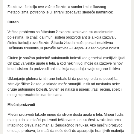
Za zdravu funkciju ove važne žlezde, a samim tim i efikasnog
metabolizma, potrebno je u ishrani izbegavati sledeće namirnice:
Gluten
Većina problema sa štitastom žlezdom uzrokovani su autoimunim
bolestima. To znači da imuni sistem proizvodi antitela koja izazivaju
štetnu funkciju ove žlezde. Štitasta žlezda može postati neaktivna –
Hašimoto tireoiditis, ili previše aktivna – Grejvs-¬Bazedovljeva bolest.
Gluten je snažan pokretač autoimunih bolesti kod genetski osetljivih ljudi.
On izaziva velike upale u telu, a kod nekih ljudi može da izazove njihov
imuni sistem da proizvodi antitela koja napadaju svoje organe ili tkiva.
Uklanjanje glutena iz ishrane trebalo bi da pomogne da se poboljša
zdravlje štitne žlezde, a takođe može smanjiti i rizik od nastanka neke
druge autoimune bolesti. Gluten se nalazi u pšenici, raži, ječmu, spelti i
mnogim prerađenim namirnicama.
Mlečni proizvodi
Mlečni proizvodi takođe mogu da stvore dosta upala u telu. Mnogi ljudis
matraju da se mlečni proizvodi teško vare i oni su čest uzrok sindroma
iritabilnog creva, nadimanja i želudačnog refluksa. Ako mlečni proizvodi
ometaju probavu, to znači da neće doći do apsorpcije hranljivih materija