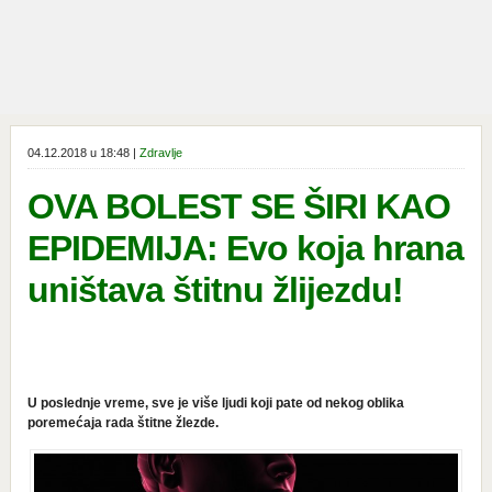
04.12.2018 u 18:48 |
Zdravlje
OVA BOLEST SE ŠIRI KAO
EPIDEMIJA: Evo koja hrana
uništava štitnu žlijezdu!
U poslednje vreme, sve je više ljudi koji pate od nekog oblika
poremećaja rada štitne žlezde.