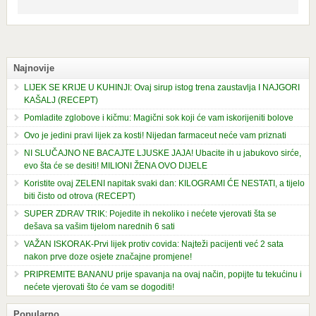
Najnovije
LIJEK SE KRIJE U KUHINJI: Ovaj sirup istog trena zaustavlja I NAJGORI
KAŠALJ (RECEPT)
Pomladite zglobove i kičmu: Magični sok koji će vam iskorijeniti bolove
Ovo je jedini pravi lijek za kosti! Nijedan farmaceut neće vam priznati
NI SLUČAJNO NE BACAJTE LJUSKE JAJA! Ubacite ih u jabukovo sirće,
evo šta će se desiti! MILIONI ŽENA OVO DIJELE
Koristite ovaj ZELENI napitak svaki dan: KILOGRAMI ĆE NESTATI, a tijelo
biti čisto od otrova (RECEPT)
SUPER ZDRAV TRIK: Pojedite ih nekoliko i nećete vjerovati šta se
dešava sa vašim tijelom narednih 6 sati
VAŽAN ISKORAK-Prvi lijek protiv covida: Najteži pacijenti već 2 sata
nakon prve doze osjete značajne promjene!
PRIPREMITE BANANU prije spavanja na ovaj način, popijte tu tekućinu i
nećete vjerovati što će vam se dogoditi!
Popularno