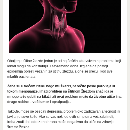
Oboljenje štitne žlezde jedan je od najčešćih zdravstvenih problema koji
lekari mogu da konstatuju u savremeno doba. Izgleda da postoji
epidemija bolesti vezanih za štitnu žlezdu, a one se sreću i kod sve
mlađih pacijenata.
Žene su u većem riziku nego muškarci, naročito posle porođaja ili
tokom menopauze. Imati problem sa štitnom žlezdom znači da je
mnogo teže gubiti na kilaži, ali ovaj problem može da životno utiče i na
druge načine – veći umor i opstipacija.
Takođe, može se osećati depresija, problem oko zadržavanja tečnosti ili
javljanje suve kože. Ako su vas neki od ovih simptoma već zabrinuli,
treba znati da i određena hrana može negativno da utiče na zdravlje
štitaste žlezde.