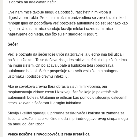
iz obroka na adekvatan način.
Ove namirnice takođe mogu da podstiču rast štetnih mikroba u
digestivnom traktu. Protein u mlečnim proizvodima se zove kazein i kod
mnogih ljudi on pogoršava već postojeće autoimune bolesti jednako kao
i gluten. U te namirnice spadaju kravlje mleko i razne namirnice
napravljene od njega, kao što su sir, sladoled ili jogurt.
Šećer
Već je poznato da šećer loše utiče na zdravlje, a ujedno ima loš uticaj i
na štitnu žlezdu. To se dešava zbog destruktivnih efekata koje šećer ima
na imuni sistem. On pojačava upale u ljudskom telu i pogoršava
autoimune bolesti. Šećer pospešuje rast svih vrsta štetnih patogena
ustomaku i podstiče crevnu infekciju.
Ako je čovekova crevna flora obrasla štetnim mikrobima, oni
rasplamsavaju zidove creva i izazivaju žarište koje je pokretač svih
autoimunih bolesti. Glutamin je odličan kao pomoć u izlečenju oštećenih
creva izazvanih šećerom ili drugim faktorima.
Stevija i ksilitol spadaju u prirodne zaslađivače i korisna su zamena za
šećer, a takođe i male količine meda ili prirodnog javorovog sirupa mogu
da budu odličan izbor.
Velike količine sirovog povrća iz reda krstašica