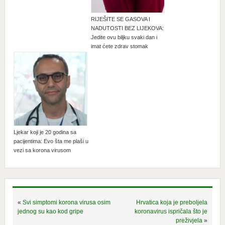
RIJEŠITE SE GASOVA I
NADUTOSTI BEZ LIJEKOVA:
Jedite ovu biljku svaki dan i
imat ćete zdrav stomak
Ljekar koji je 20 godina sa
pacijentima: Evo šta me plaši u
vezi sa korona virusom
«
Svi simptomi korona virusa osim
Hrvatica koja je preboljela
jednog su kao kod gripe
koronavirus ispričala što je
preživjela
»