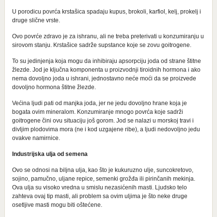
U porodicu povrća krstašica spadaju kupus, brokoli, karfiol, kelj, prokelj i
druge slične vrste.
Ovo povrće zdravo je za ishranu, ali ne treba preterivati u konzumiranju u
sirovom stanju. Krstašice sadrže supstance koje se zovu goitrogene.
To su jedinjenja koja mogu da inhibiraju apsorpciju joda od strane štitne
žlezde. Jod je ključna komponenta u proizvodnji tiroidnih hormona i ako
nema dovoljno joda u ishrani, jednostavno neće moći da se proizvede
dovoljno hormona štitne žlezde.
Većina ljudi pati od manjka joda, jer ne jedu dovoljno hrane koja je
bogata ovim mineralom. Konzumiranje mnogo povrća koje sadrži
goitrogene čini ovu situaciju još gorom. Jod se nalazi u morskoj travi i
divljim plodovima mora (ne i kod uzgajene ribe), a ljudi nedovoljno jedu
ovakve namirnice.
Industrijska ulja od semena
Ovo se odnosi na biljna ulja, kao što je kukuruzno ulje, suncokretovo,
sojino, pamučno, uljane repice, semenki grožđa ili pirinčanih mekinja.
Ova ulja su visoko vredna u smislu nezasićenih masti. Ljudsko telo
zahteva ovaj tip masti, ali problem sa ovim uljima je što neke druge
osetljive masti mogu biti oštećene.