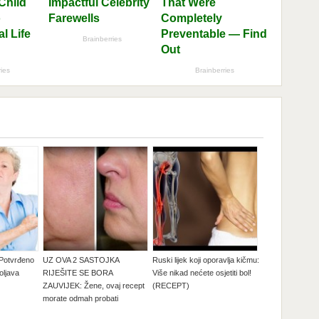
otvrđeno
UZ OVA 2 SASTOJKA
Ruski lijek koji oporavlja kičmu:
oljava
RIJEŠITE SE BORA
Više nikad nećete osjetiti bol!
ZAUVIJEK: Žene, ovaj recept
(RECEPT)
morate odmah probati