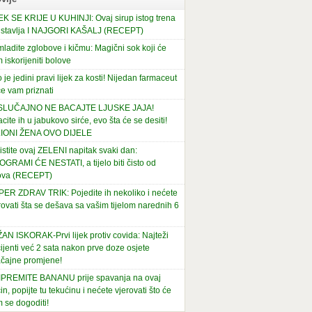
EK SE KRIJE U KUHINJI: Ovaj sirup istog trena
stavlja I NAJGORI KAŠALJ (RECEPT)
ladite zglobove i kičmu: Magični sok koji će
 iskorijeniti bolove
 je jedini pravi lijek za kosti! Nijedan farmaceut
e vam priznati
 SLUČAJNO NE BACAJTE LJUSKE JAJA!
cite ih u jabukovo sirće, evo šta će se desiti!
LIONI ŽENA OVO DIJELE
istite ovaj ZELENI napitak svaki dan:
OGRAMI ĆE NESTATI, a tijelo biti čisto od
ova (RECEPT)
ER ZDRAV TRIK: Pojedite ih nekoliko i nećete
rovati šta se dešava sa vašim tijelom narednih 6
AN ISKORAK-Prvi lijek protiv covida: Najteži
ijenti već 2 sata nakon prve doze osjete
čajne promjene!
PREMITE BANANU prije spavanja na ovaj
in, popijte tu tekućinu i nećete vjerovati što će
 se dogoditi!