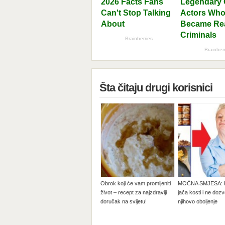
Šta čitaju drugi korisnici
Obrok koji će vam promijeniti
MOĆNA SMJESA: P
život – recept za najzdraviji
jača kosti i ne dozv
doručak na svijetu!
njihovo oboljenje