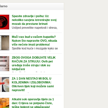
larno
Spasite zdravlje i psihu: Uz
nekoliko savjeta istrenirajte svoj
mozak da prestane brinuti
Uslijed prevelike napetosti i stresa,
imunitet slabi, a organizam postaje
ožan bolestima. Pretjerana briga ostavlja
Muči vas buđ u vašem kupatilu?
jedice na mentalno i na fizičko zdravlje. Može
Nakon što napravite OVO, nikada
vati stres, depresiju, umor i loše zdravstveno
više nećete imati problema!
je. Jeste li znali da pretjerana briga može
Sjedite kod kuće i mozgate kako se
ćati broj otkucaja srca, otežati disanje i
tolika buđ nakupila na vaš tuš,
vati bljedilo lica? Krv se povlači s površine i
ice, ili čak vašu wc šolju? Nije vam jasno kako
ZBOG OVOGA DOBIJATE VELIK
zi […]
tvorila tamo, no ono što vam je sigurno jasno
RAČUN ZA STRUJU: Ovih pet
a to ne izgleda nikako lijepo. Na svu sreću,
uređaja troše struju i dok su
simo vam jednostavan pripravak koji sami
isključeni
te napraviti u vašem domu, a […]
Osim što će vam uštedjeti novac,
jučivanje uređaja iz struje sigurnije je u slučaju
ZA 1 DAN NESTAO MI BOL U
javinskog nevremena kada su svi uključeni
KOLJENIMA I ZGLOBOVIMA:
aji pod rizikom od udara groma. Znate li da
Otkriven lijek koji možete sami
 kućanski aparati vode tajni život dok su
napraviti!
jučeni? Ovo je popis uređaja koji troše
Ovaj recept čine sastojci bogati
tričnu energiju čak i kada su u stanju
elainom, vitaminom C, silicijumom i
Alkalni sok oporavlja tijelo za 1
vanja: Punjač mobitela […]
ezijumom, koji ne smiruju samo bolna
dan: Crijeva se potpuno čiste,
ena i zglobove, već i jačaju tetive i ligamente.
teške bolesti se ublažavaju!