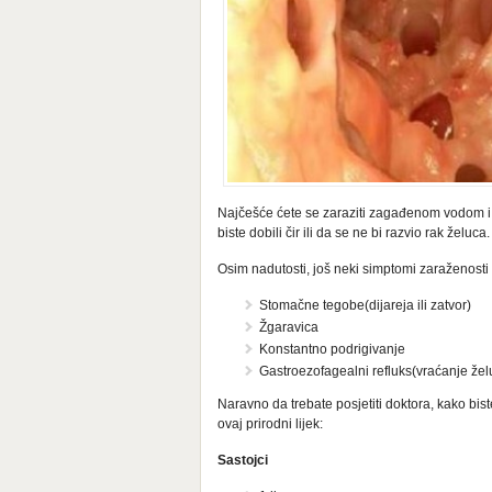
Najčešće ćete se zaraziti zagađenom vodom i
biste dobili čir ili da se ne bi razvio rak želuca.
Osim nadutosti, još neki simptomi zaraženosti
Stomačne tegobe(dijareja ili zatvor)
Žgaravica
Konstantno podrigivanje
Gastroezofagealni refluks(vraćanje žel
Naravno da trebate posjetiti doktora, kako bi
ovaj prirodni lijek:
Sastojci