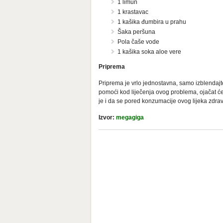
1 limun
1 krastavac
1 kašika đumbira u prahu
Šaka peršuna
Pola čaše vode
1 kašika soka aloe vere
Priprema
Priprema je vrlo jednostavna, samo izblendajt
pomoći kod liječenja ovog problema, ojačat ć
je i da se pored konzumacije ovog lijeka zdrav
Izvor:
megagiga