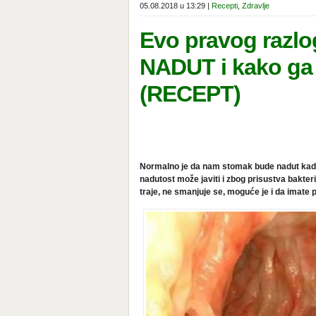
05.08.2018 u 13:29 |
Recepti
,
Zdravlje
Evo pravog razlo
NADUT i kako ga 
(RECEPT)
Normalno je da nam stomak bude nadut kada s
nadutost može javiti i zbog prisustva bakter
traje, ne smanjuje se, moguće je i da imate