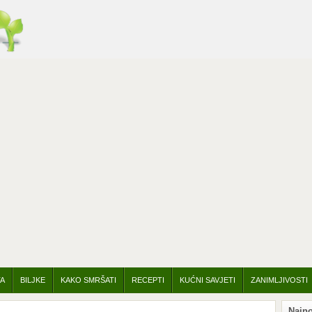
TA
BILJKE
KAKO SMRŠATI
RECEPTI
KUĆNI SAVJETI
ZANIMLJIVOSTI
Najno