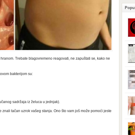
Popu
podl
posl
izaz
 hranom. Trebate blagovremeno reagovati, ne zapuštati se, kako ne
stan
pove
izaz
ploč
odla
 ovom bakterijom su:
se s
je d
dono
može
iskl
grml
učanog sadržaja iz želuca u jednjak).
uređ
vaši
ste znali tačan uzrok vašeg stanja. Ono što vam još može pomoći jeste
iskl
elek
brom
miro
magn
kolj