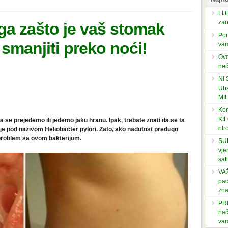
LIJ
zau
ga zašto je vaš stomak
Pom
smanjiti preko noći!
vam
Ovo
neć
NI
Uba
MI
Kor
KIL
e prejedemo ili jedemo jaku hranu. Ipak, trebate znati da se ta
otr
ije pod nazivom Heliobacter pylori. Zato, ako nadutost predugo
 problem sa ovom bakterijom.
SUP
vje
sati
VAŽ
pac
zna
PRI
nač
vam