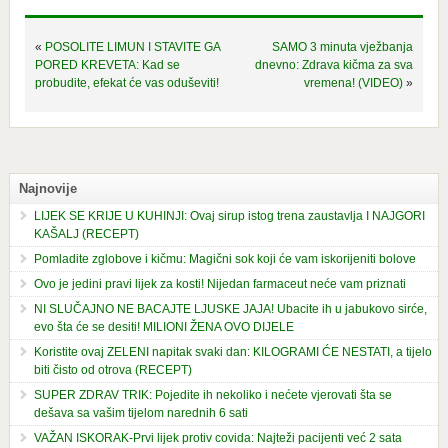
«
POSOLITE LIMUN I STAVITE GA
SAMO 3 minuta vježbanja
PORED KREVETA: Kad se
dnevno: Zdrava kičma za sva
probudite, efekat će vas oduševiti!
vremena! (VIDEO)
»
Najnovije
LIJEK SE KRIJE U KUHINJI: Ovaj sirup istog trena zaustavlja I NAJGORI
KAŠALJ (RECEPT)
Pomladite zglobove i kičmu: Magični sok koji će vam iskorijeniti bolove
Ovo je jedini pravi lijek za kosti! Nijedan farmaceut neće vam priznati
NI SLUČAJNO NE BACAJTE LJUSKE JAJA! Ubacite ih u jabukovo sirće,
evo šta će se desiti! MILIONI ŽENA OVO DIJELE
Koristite ovaj ZELENI napitak svaki dan: KILOGRAMI ĆE NESTATI, a tijelo
biti čisto od otrova (RECEPT)
SUPER ZDRAV TRIK: Pojedite ih nekoliko i nećete vjerovati šta se
dešava sa vašim tijelom narednih 6 sati
VAŽAN ISKORAK-Prvi lijek protiv covida: Najteži pacijenti već 2 sata