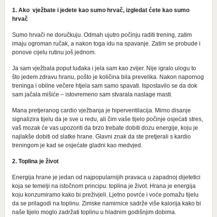
1. Ako vježbate i jedete kao sumo hrvač, izgledat ćete kao sumo
hrvač
Sumo hrvači ne doručkuju. Odmah ujutro počinju raditi trening, zatim
imaju ogroman ručak, a nakon toga idu na spavanje. Zatim se probude i
ponove cijelu rutinu još jednom.
Ja sam vježbala poput luđaka i jela sam kao zvijer. Nije igralo ulogu to
što jedem zdravu hranu, pošto je količina bila prevelika. Nakon napornog
treninga i obilne večere htjela sam samo spavati. Ispostavilo se da dok
sam jačala mišiće – istovremeno sam stvarala naslage masti.
Mana pretjeranog cardio vježbanja je hiperventilacija. Mirno disanje
signalizira tijelu da je sve u redu, ali čim vaše tijelo počinje osjećati stres,
vaš mozak će vas upozoriti da brzo trebate dobiti dozu energije, koju je
najlakše dobiti od slatke hrane. Glavni znak da ste pretjerali s kardio
treningom je kad se osjećate gladni kao medvjed.
2. Toplina je život
Energija hrane je jedan od najpopularnijih pravaca u zapadnoj dijetetici
koja se temelji na istočnom principu: toplina je život. Hrana je energija
koju konzumiramo kako bi preživjeli. Ljetno povrće i voće pomažu tijelu
da se prilagodi na toplinu. Zimske namirnice sadrže više kalorija kako bi
naše tijelo moglo zadržati toplinu u hladnim godišnjim dobima.