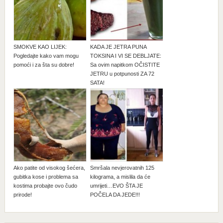
SMOKVE KAO LIJEK:
KADA JE JETRA PUNA
Pogledajte kako vam mogu
TOKSINA I VI SE DEBLJATE:
pomoći i za šta su dobre!
Sa ovim napitkom OČISTITE
JETRU u potpunosti ZA 72
SATA!
Ako patite od visokog šećera,
Smršala nevjerovatnih 125
gubitka kose i problema sa
kilograma, a mislila da će
kostima probajte ovo čudo
umrijeti…EVO ŠTA JE
prirode!
POČELA DA JEDE!!!