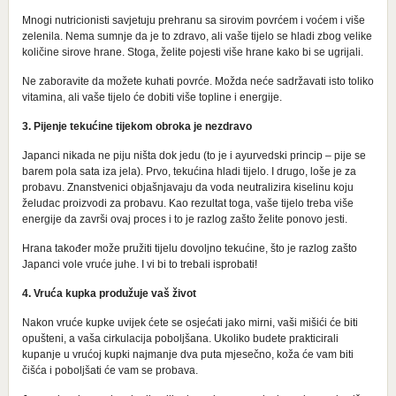
Mnogi nutricionisti savjetuju prehranu sa sirovim povrćem i voćem i više
zelenila. Nema sumnje da je to zdravo, ali vaše tijelo se hladi zbog velike
količine sirove hrane. Stoga, želite pojesti više hrane kako bi se ugrijali.
Ne zaboravite da možete kuhati povrće. Možda neće sadržavati isto toliko
vitamina, ali vaše tijelo će dobiti više topline i energije.
3. Pijenje tekućine tijekom obroka je nezdravo
Japanci nikada ne piju ništa dok jedu (to je i ayurvedski princip – pije se
barem pola sata iza jela). Prvo, tekućina hladi tijelo. I drugo, loše je za
probavu. Znanstvenici objašnjavaju da voda neutralizira kiselinu koju
želudac proizvodi za probavu. Kao rezultat toga, vaše tijelo treba više
energije da završi ovaj proces i to je razlog zašto želite ponovo jesti.
Hrana također može pružiti tijelu dovoljno tekućine, što je razlog zašto
Japanci vole vruće juhe. I vi bi to trebali isprobati!
4. Vruća kupka produžuje vaš život
Nakon vruće kupke uvijek ćete se osjećati jako mirni, vaši mišići će biti
opušteni, a vaša cirkulacija poboljšana. Ukoliko budete prakticirali
kupanje u vrućoj kupki najmanje dva puta mjesečno, koža će vam biti
čišća i poboljšati će vam se probava.