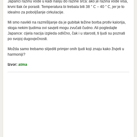
Japanci razinu vode u kadi naliju do razine srca: ako je razina vode viša,
krvni tlak će porasti. Temperatura bi trebala biti 38 ° C – 40 ° C, jer je to
idealno za poboljšanje cirkulacije.
Mi smo navikli na razmišljanje da je gubitak težine borba protiv kalorija,
stoga nekim ljudima ovi savjeti mogu zvučati čudno. Ali pogledajte
Japance: cijela nacija izgleda odlično, čak i u starosti, ti ljudi su poznati
po svojoj dugovječnosti.
Možda samo trebamo slijediti primjer onih ljudi koji znaju kako živjeti u
harmoniji?
Izvor:
atma