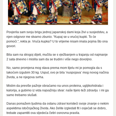
Povjerila sam svoju brigu jednoj japanskoj dami koja živi u susjedstvu, a
njen odgovor me stvarno zbunio. “Kupaj se u vrućoj kupki. To će
pomoći.”, rekla je. Vruća kupka? U to vrijeme nisam imala pojma što ona
govori.
Bila sam na strogoj dijeti, mučila se s vježbanjem u trajanju od najmanje
2 sata dnevno i mislila sam da se trudim i više nego dovoljno.
No, samo promjena mog stava prema mom tijelu mi je pomogla da s
lakoćom izgubim 30 kg. Usput, ovo je bila ‘nuspojava’ mog novog načina
života, a ne njegova svrha.
Mislim da previše pažnje obraćamo na unos proteina, ugljikohidrata i
kalorija, a gubimo iz vida najvažniju stvar: naše tijelo teži zdravlju i mi ga
samo trebamo slušati.
Danas pomažem ljudima da ostanu zdravi koristeći svoje znanje o nekim
aspektima istočnjačkog života. Ako želite izgledati fit i osjećati se dobro,
trebate zapamtiti ova sljedeća četiri osnovna pravila.