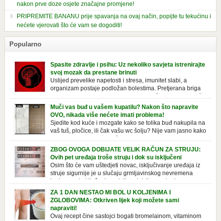
nakon prve doze osjete značajne promjene!
PRIPREMITE BANANU prije spavanja na ovaj način, popijte tu tekućinu i
nećete vjerovati što će vam se dogoditi!
Popularno
Spasite zdravlje i psihu: Uz nekoliko savjeta istrenirajte
svoj mozak da prestane brinuti
Uslijed prevelike napetosti i stresa, imunitet slabi, a
organizam postaje podložan bolestima. Pretjerana briga
ostavlja posljedice na mentalno i na fizičko zdravlje. Može
izazvati stres, depresiju, umor i loše zdravstveno stanje. Jeste li znali da
Muči vas buđ u vašem kupatilu? Nakon što napravite
pretjerana briga može povećati broj otkucaja srca, otežati disanje i
OVO, nikada više nećete imati problema!
izazvati bljedilo lica? Krv se povlači s površine i odlazi […]
Sjedite kod kuće i mozgate kako se tolika buđ nakupila na
vaš tuš, pločice, ili čak vašu wc šolju? Nije vam jasno kako
se stvorila tamo, no ono što vam je sigurno jasno je da to
ne izgleda nikako lijepo. Na svu sreću, donosimo vam jednostavan
ZBOG OVOGA DOBIJATE VELIK RAČUN ZA STRUJU:
pripravak koji sami možete napraviti u vašem domu, a […]
Ovih pet uređaja troše struju i dok su isključeni
Osim što će vam uštedjeti novac, isključivanje uređaja iz
struje sigurnije je u slučaju grmljavinskog nevremena
kada su svi uključeni uređaji pod rizikom od udara groma.
Znate li da vaši kućanski aparati vode tajni život dok su isključeni? Ovo
ZA 1 DAN NESTAO MI BOL U KOLJENIMA I
je popis uređaja koji troše električnu energiju čak i kada su u stanju
ZGLOBOVIMA: Otkriven lijek koji možete sami
mirovanja: Punjač mobitela […]
napraviti!
Ovaj recept čine sastojci bogati bromelainom, vitaminom