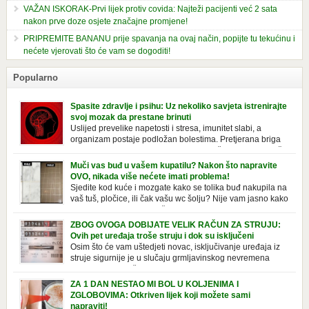
VAŽAN ISKORAK-Prvi lijek protiv covida: Najteži pacijenti već 2 sata
nakon prve doze osjete značajne promjene!
PRIPREMITE BANANU prije spavanja na ovaj način, popijte tu tekućinu i
nećete vjerovati što će vam se dogoditi!
Popularno
Spasite zdravlje i psihu: Uz nekoliko savjeta istrenirajte
svoj mozak da prestane brinuti
Uslijed prevelike napetosti i stresa, imunitet slabi, a
organizam postaje podložan bolestima. Pretjerana briga
ostavlja posljedice na mentalno i na fizičko zdravlje. Može
izazvati stres, depresiju, umor i loše zdravstveno stanje. Jeste li znali da
Muči vas buđ u vašem kupatilu? Nakon što napravite
pretjerana briga može povećati broj otkucaja srca, otežati disanje i
OVO, nikada više nećete imati problema!
izazvati bljedilo lica? Krv se povlači s površine i odlazi […]
Sjedite kod kuće i mozgate kako se tolika buđ nakupila na
vaš tuš, pločice, ili čak vašu wc šolju? Nije vam jasno kako
se stvorila tamo, no ono što vam je sigurno jasno je da to
ne izgleda nikako lijepo. Na svu sreću, donosimo vam jednostavan
ZBOG OVOGA DOBIJATE VELIK RAČUN ZA STRUJU:
pripravak koji sami možete napraviti u vašem domu, a […]
Ovih pet uređaja troše struju i dok su isključeni
Osim što će vam uštedjeti novac, isključivanje uređaja iz
struje sigurnije je u slučaju grmljavinskog nevremena
kada su svi uključeni uređaji pod rizikom od udara groma.
Znate li da vaši kućanski aparati vode tajni život dok su isključeni? Ovo
ZA 1 DAN NESTAO MI BOL U KOLJENIMA I
je popis uređaja koji troše električnu energiju čak i kada su u stanju
ZGLOBOVIMA: Otkriven lijek koji možete sami
mirovanja: Punjač mobitela […]
napraviti!