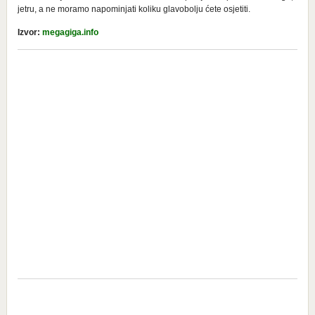
jetru, a ne moramo napominjati koliku glavobolju ćete osjetiti.
Izvor:
megagiga.info