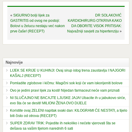
«
SIGURNO bolji lijek za
DR SOLAKOVIĆ
GASTRITIS od ovog ne postoji:
KARDIOHIRURG OTKRIVA KAKO
Bolovi u želucu nestaju već nakon
DA OBORITE VISOK PRITISAK:
prve čaše! (RECEPT)
Najvažniji savjeti za hipertenziju
»
Najnovije
LIJEK SE KRIJE U KUHINJI: Ovaj sirup istog trena zaustavlja I NAJGORI
KAŠALJ (RECEPT)
Pomladite zglobove i kičmu: Magični sok koji će vam iskorijeniti bolove
Ovo je jedini pravi lijek za kosti! Nijedan farmaceut neće vam priznati
NI SLUČAJNO NE BACAJTE LJUSKE JAJA! Ubacite ih u jabukovo sirće,
evo šta će se desiti! MILIONI ŽENA OVO DIJELE
Koristite ovaj ZELENI napitak svaki dan: KILOGRAMI ĆE NESTATI, a tijelo
biti čisto od otrova (RECEPT)
SUPER ZDRAV TRIK: Pojedite ih nekoliko i nećete vjerovati šta se
dešava sa vašim tijelom narednih 6 sati