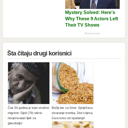
Šta čitaju drugi korisnici
Čak 50 godina je trpio strašne
Božiji dar za žene: Spriječava
migrene: Djed (79) otkrio
stvaranje tromba, čisti crijeva,
nevjerovatan lijek za
čuva kosu od opadanja!
glavobolju!