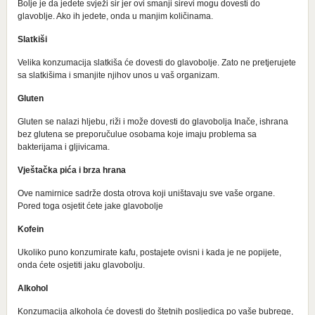
Bolje je da jedete svježi sir jer ovi smanji sirevi mogu dovesti do
glavoblje. Ako ih jedete, onda u manjim količinama.
Slatkiši
Velika konzumacija slatkiša će dovesti do glavobolje. Zato ne pretjerujete
sa slatkišima i smanjite njihov unos u vaš organizam.
Gluten
Gluten se nalazi hljebu, riži i može dovesti do glavobolja Inače, ishrana
bez glutena se preporučulue osobama koje imaju problema sa
bakterijama i gljivicama.
Vještačka pića i brza hrana
Ove namirnice sadrže dosta otrova koji uništavaju sve vaše organe.
Pored toga osjetit ćete jake glavobolje
Kofein
Ukoliko puno konzumirate kafu, postajete ovisni i kada je ne popijete,
onda ćete osjetiti jaku glavobolju.
Alkohol
Konzumacija alkohola će dovesti do štetnih posljedica po vaše bubrege,