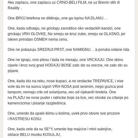
Ako zaplacu, one zaplacu uz CRNO-BELI FILM, ne uz Brenin stih ili
Reality ..
One BROJ telefona ne diktiraju, one ga ispisu NA DLANU…
One, kada odlutaju, ne grickaju zanoktice oko vestackih kandzi, one
grickaju VRH OLOVKE, Ne smeju se kroz zube, smeju se GLASNO, jer
iskren prirodan OSMEH nema cenu.
One ne pokazuju SREDNJI PRST, one NAMIGNU… a poruka ostane ista.
One ne igraju, one plesu i tada ne mesaju, one VRCKAJU. One skinu
cipele i kroz svoj grad HODAJU BOSE zato sto su srecne, ne zato sto su
pijane.
One, kada idu na reku, nose kupaci, a ne vestacke TREPAVICE, i vise
vole da im na suncu izgori VRH NOSA pod sesirom, nego guzica pod
lampom, nemaju crte od solarijuma, vec od cipkanih bretela. One
na PLAZU ne nose puder i ratnicke boje za lice, vec olovke za crtanje po
kamencicima i pisanje razglednica.
One, umesto da upale klimu u kolima, uvek prvo otvore sve prozore
i RASTRESU KOSU.
One, kada zele da su SE*Y, umesto top majcice i mini suknjice,
oblace BELU musku KOSULJU,