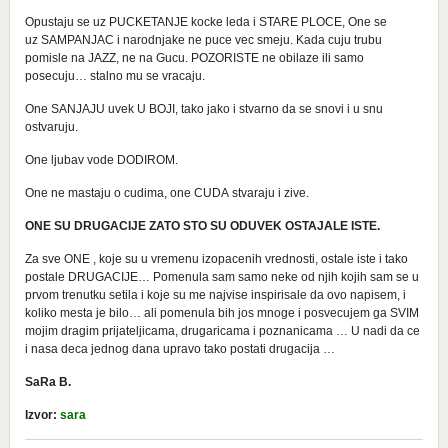
Opustaju se uz PUCKETANJE kocke leda i STARE PLOCE, One se
uz SAMPANJAC i narodnjake ne puce vec smeju. Kada cuju trubu
pomisle na JAZZ, ne na Gucu. POZORISTE ne obilaze ili samo
posecuju… stalno mu se vracaju.
One SANJAJU uvek U BOJI, tako jako i stvarno da se snovi i u snu
ostvaruju.
One ljubav vode DODIROM.
One ne mastaju o cudima, one CUDA stvaraju i zive.
ONE SU DRUGACIJE ZATO STO SU ODUVEK OSTAJALE ISTE.
Za sve ONE , koje su u vremenu izopacenih vrednosti, ostale iste i tako
postale DRUGACIJE… Pomenula sam samo neke od njih kojih sam se u
prvom trenutku setila i koje su me najvise inspirisale da ovo napisem, i
koliko mesta je bilo… ali pomenula bih jos mnoge i posvecujem ga SVIM
mojim dragim prijateljicama, drugaricama i poznanicama … U nadi da ce
i nasa deca jednog dana upravo tako postati drugacija …
SaRa B.
Izvor:
sara