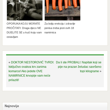
OPORUKA KOJU MORATE
Za bolju erekciju i zdravlje
PROČITATI: Draga djeco NE
penisa treba jesti ovih 18
DIJELITE SE u kući koju vam
namirnica
ostavljam
«
DOKTOR NESTOROVIĆ TVRDI:
Da li ste PROBALI: Napitak koji se
Isključivo ovakva krv zanima
pije na prazan želudac savršeno
komarce! Ako jedete OVE
topi kilograme
»
NAMIRNICE krvopije vam neće
prilaziti!
Najnovije