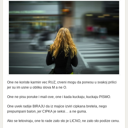
One ne koriste karmin vec RUZ, crveni mogu da ponesu u svakoj prilici
jer su im usne u obliku slova M a ne O.
One ne pisu poruke i mail-ove, one i kada kuckaju, kuckaju PISMO.
One uvek radije BIRAJU da iz majice izviri cipkana bretela, nego
prepumpani balon, jer CIPKA je seksi… a ne guma.
Ako se tetoviraju, one to rade zato sto je LICNO, ne zato sto podize cenu.