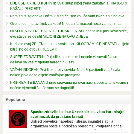
LIJEK SE KRIJE U KUHINJI: Ovaj sirup istog trena zaustavlja I NAJGORI
KAŠALJ (RECEPT)
Pomladite zglobove i kičmu: Magični sok koji će vam iskorijeniti bolove
Ovo je jedini pravi lijek za kosti! Nijedan farmaceut neće vam priznati
NI SLUČAJNO NE BACAJTE LJUSKE JAJA! Ubacite ih u jabukovo sirće,
evo šta će se desiti! MILIONI ŽENA OVO DIJELE
Koristite ovaj ZELENI napitak svaki dan: KILOGRAMI ĆE NESTATI, a tijelo
biti čisto od otrova (RECEPT)
SUPER ZDRAV TRIK: Pojedite ih nekoliko i nećete vjerovati šta se
dešava sa vašim tijelom narednih 6 sati
VAŽAN ISKORAK-Prvi lijek protiv covida: Najteži pacijenti već 2 sata
nakon prve doze osjete značajne promjene!
PRIPREMITE BANANU prije spavanja na ovaj način, popijte tu tekućinu i
nećete vjerovati što će vam se dogoditi!
Popularno
Spasite zdravlje i psihu: Uz nekoliko savjeta istrenirajte
svoj mozak da prestane brinuti
Uslijed prevelike napetosti i stresa, imunitet slabi, a
organizam postaje podložan bolestima. Pretjerana briga
ostavlja posljedice na mentalno i na fizičko zdravlje. Može