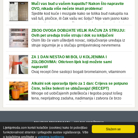
izazvati stres, depresiju, umor i loše zdravstveno stanje. Jeste li znali da
Muči vas buđ u vašem kupatilu? Nakon što napravite
pretjerana briga može povećati broj otkucaja srca, otežati disanje i
OVO, nikada više nećete imati problema!
izazvati bljedilo lica? Krv se povlači s površine i odlazi […]
Sjedite kod kuće i mozgate kako se tolika buđ nakupila na
vaš tuš, pločice, ili čak vašu wc šolju? Nije vam jasno kako
se stvorila tamo, no ono što vam je sigurno jasno je da to
ne izgleda nikako lijepo. Na svu sreću, donosimo vam jednostavan
ZBOG OVOGA DOBIJATE VELIK RAČUN ZA STRUJU:
pripravak koji sami možete napraviti u vašem domu, a […]
Ovih pet uređaja troše struju i dok su isključeni
Osim što će vam uštedjeti novac, isključivanje uređaja iz
struje sigurnije je u slučaju grmljavinskog nevremena
kada su svi uključeni uređaji pod rizikom od udara groma.
Znate li da vaši kućanski aparati vode tajni život dok su isključeni? Ovo
ZA 1 DAN NESTAO MI BOL U KOLJENIMA I
je popis uređaja koji troše električnu energiju čak i kada su u stanju
ZGLOBOVIMA: Otkriven lijek koji možete sami
mirovanja: Punjač mobitela […]
napraviti!
Ovaj recept čine sastojci bogati bromelainom, vitaminom
C, silicijumom i magnezijumom, koji ne smiruju samo
bolna koljena i zglobove, već i jačaju tetive i ligamente. Iako se
Alkalni sok oporavlja tijelo za 1 dan: Crijeva se potpuno
uglavnom javlja u starijoj dobi, zbog starenja ligamenata i zglobova, to
čiste, teške bolesti se ublažavaju! (RECEPT)
se takođe može pripisati lošem držanju ili nošenju neprikladne obuće
Mnoge od uobičajenih poteškoća i tegoba poput lošeg
duže vrijeme. Srećom, tu je efektan prirodni […]
tena, neprijatnog zadaha, nadimanja i zatvora će brzo
nestati. Zdravo se hraniti znači jesti kisele i alkalne
namirnice u pravilnoj razmjeri. U savremenoj ishrani, pak, dominira
hrana koja u tijelu stvara kiselinu, a kiselost je najbolje smanjiti
alkalnom ishranom. Nova knjiga doktora Stefana Domeniga Alkalni
POLITIKA PRIVATNOSTI
USLOVI KORIŠTENJA
sokovi i […]
Lijekipriroda.com koristi kolačiće (cookies) kako bi poboljšao
Slažem se
© 2018 LijekiPriroda.
funkcionalnost stranice i prilagodio sustav oglašavanja. Više
o kolačićima pročitajte u
uvjetima korištenja