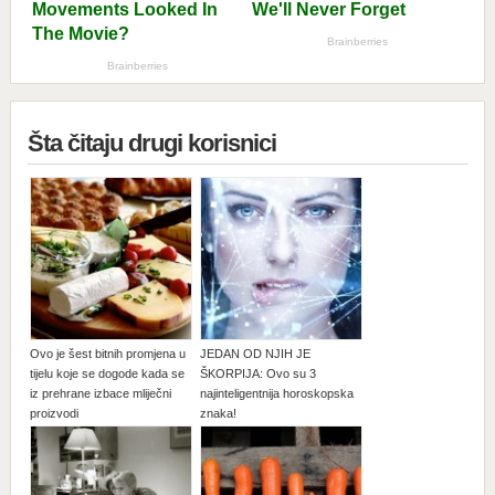
Šta čitaju drugi korisnici
Ovo je šest bitnih promjena u
JEDAN OD NJIH JE
tijelu koje se dogode kada se
ŠKORPIJA: Ovo su 3
iz prehrane izbace mliječni
najinteligentnija horoskopska
proizvodi
znaka!