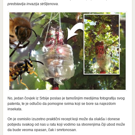
predstavlja invazija stršljenova.
No, jedan čovjek iz Srbije poslao je tamošnjim medijima fotografiju svog
patenta, te je odlučio da pomogne svima koji se bore sa najezdom
insekata.
On je osmislio izuzetno praktični recept koji može da olakša i donese
pobjedu svakog od nas u ratu koji vodimo sa stvorenjima čiji ubod može
da bude veoma opasan, čak i smrtonosan.