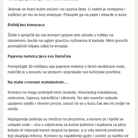
Jelenak se hrani trulim voćem i ne izaziva štetu. U nekim je zemljama i
zaštićen jer mu se broj smanjuje. Pokupite ga na papir i izbacite iz kuće.
Roštilj bez komaraca
Želite li spriječiti da vas komarci gnjave dok uživate u roštilju na
otvorenom, bacite na ugljen grančicu ružmarina ili kadulje. Miris gorućih
aromatičnih biljaka odbit će krvopije.
Paprena metvica tjera sve štetočine
Pomiješajte 30 mililitara ulja paprene metvice s litrom destilirane vode,
natočite je u posudu sa sprejom i poprskajte sve kuhinjske površine.
Na muhe crvenom muholovkom…
Komarci ne mogu podnijeti miris lavande, limunastog eukaliptusa,
cedrovine, čajevca, karanfilića i citronele. No ako navečer ostavite
upaljeno svjetlo i otvoren prozor, zavući će se u kuću čak ako im ondje ne
miriše.
Najsigurnije rješenje su mrežice na prozorima, a korisno je i riješiti se
ustajale vode – onu u zdjelicama za kućne ljubimce i kupkama za ptice
trebalo bi mijenjati barem dvaput na tjedan, a iz vrta ukloniti predmete
koji skupljaju kišnicu. Komarci su najaktivniji ujutro i uvečer za razliku od