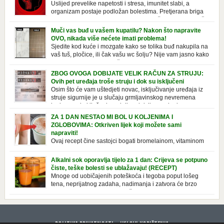
Uslijed prevelike napetosti i stresa, imunitet slabi, a
organizam postaje podložan bolestima. Pretjerana briga
ostavlja posljedice na mentalno i na fizičko zdravlje. Može
izazvati stres, depresiju, umor i loše zdravstveno stanje. Jeste li znali da
Muči vas buđ u vašem kupatilu? Nakon što napravite
pretjerana briga može povećati broj otkucaja srca, otežati disanje i
OVO, nikada više nećete imati problema!
izazvati bljedilo lica? Krv se povlači s površine i odlazi […]
Sjedite kod kuće i mozgate kako se tolika buđ nakupila na
vaš tuš, pločice, ili čak vašu wc šolju? Nije vam jasno kako
se stvorila tamo, no ono što vam je sigurno jasno je da to
ne izgleda nikako lijepo. Na svu sreću, donosimo vam jednostavan
ZBOG OVOGA DOBIJATE VELIK RAČUN ZA STRUJU:
pripravak koji sami možete napraviti u vašem domu, a […]
Ovih pet uređaja troše struju i dok su isključeni
Osim što će vam uštedjeti novac, isključivanje uređaja iz
struje sigurnije je u slučaju grmljavinskog nevremena
kada su svi uključeni uređaji pod rizikom od udara groma.
Znate li da vaši kućanski aparati vode tajni život dok su isključeni? Ovo
ZA 1 DAN NESTAO MI BOL U KOLJENIMA I
je popis uređaja koji troše električnu energiju čak i kada su u stanju
ZGLOBOVIMA: Otkriven lijek koji možete sami
mirovanja: Punjač mobitela […]
napraviti!
Ovaj recept čine sastojci bogati bromelainom, vitaminom
C, silicijumom i magnezijumom, koji ne smiruju samo
bolna koljena i zglobove, već i jačaju tetive i ligamente. Iako se
Alkalni sok oporavlja tijelo za 1 dan: Crijeva se potpuno
uglavnom javlja u starijoj dobi, zbog starenja ligamenata i zglobova, to
čiste, teške bolesti se ublažavaju! (RECEPT)
se takođe može pripisati lošem držanju ili nošenju neprikladne obuće
Mnoge od uobičajenih poteškoća i tegoba poput lošeg
duže vrijeme. Srećom, tu je efektan prirodni […]
tena, neprijatnog zadaha, nadimanja i zatvora će brzo
nestati. Zdravo se hraniti znači jesti kisele i alkalne
namirnice u pravilnoj razmjeri. U savremenoj ishrani, pak, dominira
hrana koja u tijelu stvara kiselinu, a kiselost je najbolje smanjiti
alkalnom ishranom. Nova knjiga doktora Stefana Domeniga Alkalni
POLITIKA PRIVATNOSTI
USLOVI KORIŠTENJA
sokovi i […]