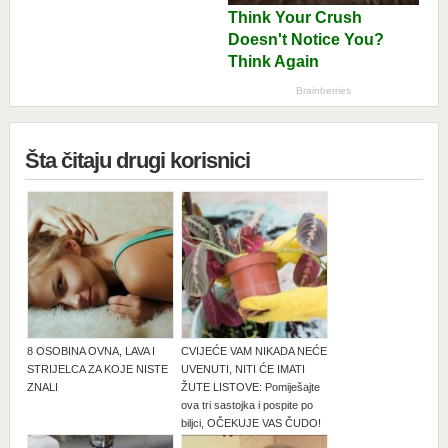
Šta čitaju drugi korisnici
8 OSOBINA OVNA, LAVA I
CVIJEĆE VAM NIKADA NEĆE
STRIJELCA ZA KOJE NISTE
UVENUTI, NITI ĆE IMATI
ZNALI
ŽUTE LISTOVE: Pomiješajte
ova tri sastojka i pospite po
biljci, OČEKUJE VAS ČUDO!