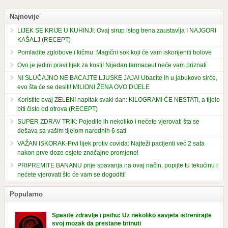
Najnovije
LIJEK SE KRIJE U KUHINJI: Ovaj sirup istog trena zaustavlja I NAJGORI
KAŠALJ (RECEPT)
Pomladite zglobove i kičmu: Magični sok koji će vam iskorijeniti bolove
Ovo je jedini pravi lijek za kosti! Nijedan farmaceut neće vam priznati
NI SLUČAJNO NE BACAJTE LJUSKE JAJA! Ubacite ih u jabukovo sirće,
evo šta će se desiti! MILIONI ŽENA OVO DIJELE
Koristite ovaj ZELENI napitak svaki dan: KILOGRAMI ĆE NESTATI, a tijelo
biti čisto od otrova (RECEPT)
SUPER ZDRAV TRIK: Pojedite ih nekoliko i nećete vjerovati šta se
dešava sa vašim tijelom narednih 6 sati
VAŽAN ISKORAK-Prvi lijek protiv covida: Najteži pacijenti već 2 sata
nakon prve doze osjete značajne promjene!
PRIPREMITE BANANU prije spavanja na ovaj način, popijte tu tekućinu i
nećete vjerovati što će vam se dogoditi!
Popularno
Spasite zdravlje i psihu: Uz nekoliko savjeta istrenirajte
svoj mozak da prestane brinuti