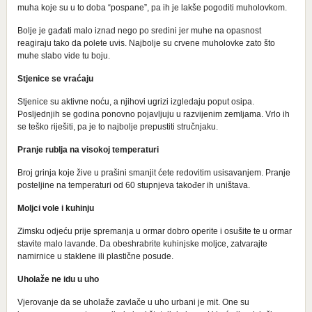
muha koje su u to doba “pospane”, pa ih je lakše pogoditi muholovkom.
Bolje je gađati malo iznad nego po sredini jer muhe na opasnost
reagiraju tako da polete uvis. Najbolje su crvene muholovke zato što
muhe slabo vide tu boju.
Stjenice se vraćaju
Stjenice su aktivne noću, a njihovi ugrizi izgledaju poput osipa.
Posljednjih se godina ponovno pojavljuju u razvijenim zemljama. Vrlo ih
se teško riješiti, pa je to najbolje prepustiti stručnjaku.
Pranje rublja na visokoj temperaturi
Broj grinja koje žive u prašini smanjit ćete redovitim usisavanjem. Pranje
posteljine na temperaturi od 60 stupnjeva također ih uništava.
Moljci vole i kuhinju
Zimsku odjeću prije spremanja u ormar dobro operite i osušite te u ormar
stavite malo lavande. Da obeshrabrite kuhinjske moljce, zatvarajte
namirnice u staklene ili plastične posude.
Uholaže ne idu u uho
Vjerovanje da se uholaže zavlače u uho urbani je mit. One su