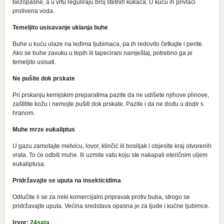
bezopasne, a u vrtu reguliraju broj štetnih kukaca. U kuću ih privlači
prolivena voda.
Temeljito usisavanje uklanja buhe
Buhe u kuću ulaze na leđima ljubimaca, pa ih redovito četkajte i perite.
Ako se buhe zavuku u tepih ili tapecirani namještaj, potrebno ga je
temeljito usisati.
Ne pušite dok prskate
Pri prskanju kemijskim preparatima pazite da ne udišete njihove plinove,
zaštitite kožu i nemojte pušiti dok prskate. Pazite i da ne dođu u dodir s
hranom.
Muhe mrze eukaliptus
U gazu zamotajte metvicu, lovor, klinčić ili bosiljak i objesite kraj otvorenih
vrata. To će odbiti muhe. Ili uzmite vatu koju ste nakapali eteričnim uljem
eukaliptusa.
Pridržavajte se uputa na insekticidima
Odlučite li se za neki komercijalni pripravak protiv buba, strogo se
pridržavajte uputa. Većina sredstava opasna je za ljude i kućne ljubimce.
Izvor:
24sata