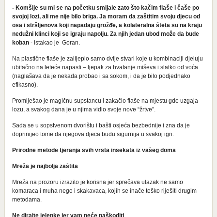
- Komšije su mi se na početku smijale zato što kačim flaše i čaše po
svojoj lozi, ali me nije bilo briga. Ja moram da zaštitim svoju djecu od
osa i stršljenova koji napadaju grožđe, a kolateralna šteta su na kraju
nedužni klinci koji se igraju napolju. Za njih jedan ubod može da bude
koban
- istakao je Goran.
Na plastične flaše je zalijepio samo dvije stvari koje u kombinaciji djeluju
ubitačno na leteće napasti – ljepak za hvatanje miševa i slatko od voća
(naglašava da je nekada probao i sa sokom, i da je bilo podjednako
efikasno).
Promiješao je magičnu supstancu i zakačio flaše na mjestu gde uzgaja
lozu, a svakog dana je u njima vidio svoje nove “žrtve”.
Sada se u sopstvenom dvorištu i bašti osjeća bezbednije i zna da je
doprinijeo tome da njegova djeca budu sigurnija u svakoj igri.
Prirodne metode tjeranja svih vrsta insekata iz vašeg doma
Mreža je najbolja zaštita
Mreža na prozoru izrazito je korisna jer sprečava ulazak ne samo
komaraca i muha nego i skakavaca, kojih se inače teško riješiti drugim
metodama.
Ne dirajte jelenke jer vam neće naškoditi