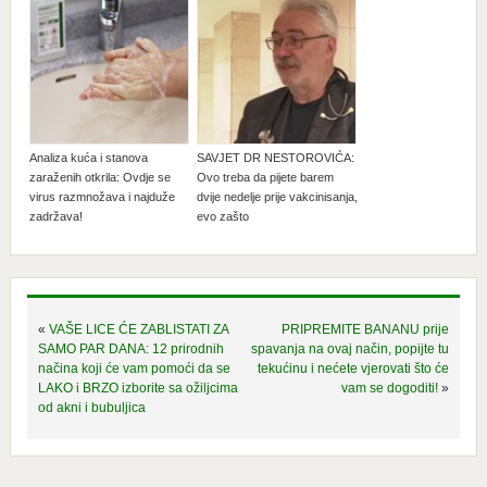
Analiza kuća i stanova
SAVJET DR NESTOROVIĆA:
zaraženih otkrila: Ovdje se
Ovo treba da pijete barem
virus razmnožava i najduže
dvije nedelje prije vakcinisanja,
zadržava!
evo zašto
«
VAŠE LICE ĆE ZABLISTATI ZA
PRIPREMITE BANANU prije
SAMO PAR DANA: 12 prirodnih
spavanja na ovaj način, popijte tu
načina koji će vam pomoći da se
tekućinu i nećete vjerovati što će
LAKO i BRZO izborite sa ožiljcima
vam se dogoditi!
»
od akni i bubuljica