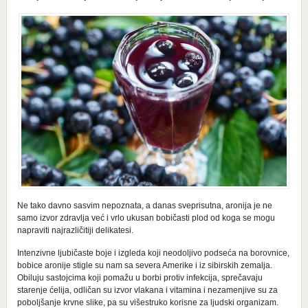
Ne tako davno sasvim nepoznata, a danas sveprisutna, aronija je ne
samo izvor zdravlja već i vrlo ukusan bobičasti plod od koga se mogu
napraviti najrazličitiji delikatesi.
Intenzivne ljubičaste boje i izgleda koji neodoljivo podseća na borovnice,
bobice aronije stigle su nam sa severa Amerike i iz sibirskih zemalja.
Obiluju sastojcima koji pomažu u borbi protiv infekcija, sprečavaju
starenje ćelija, odličan su izvor vlakana i vitamina i nezamenjive su za
poboljšanje krvne slike, pa su višestruko korisne za ljudski organizam.