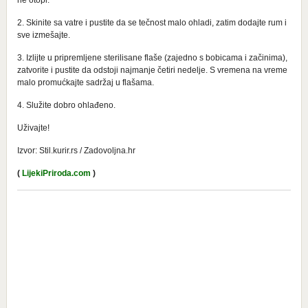
ne otopi.
2. Skinite sa vatre i pustite da se tečnost malo ohladi, zatim dodajte rum i
sve izmešajte.
3. Izlijte u pripremljene sterilisane flaše (zajedno s bobicama i začinima),
zatvorite i pustite da odstoji najmanje četiri nedelje. S vremena na vreme
malo promućkajte sadržaj u flašama.
4. Služite dobro ohlađeno.
Uživajte!
Izvor: Stil.kurir.rs / Zadovoljna.hr
(
LijekiPriroda.com
)