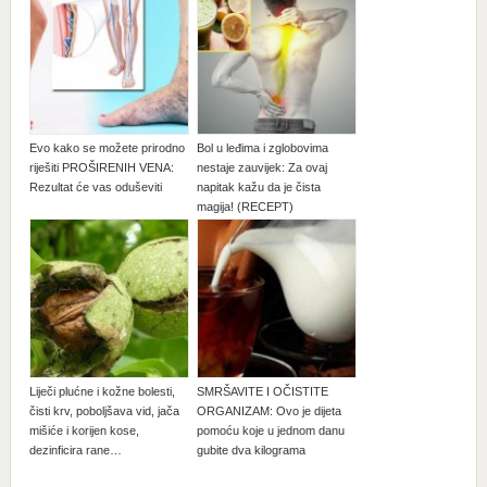
Evo kako se možete prirodno
Bol u leđima i zglobovima
riješiti PROŠIRENIH VENA:
nestaje zauvijek: Za ovaj
Rezultat će vas oduševiti
napitak kažu da je čista
magija! (RECEPT)
Liječi plućne i kožne bolesti,
SMRŠAVITE I OČISTITE
čisti krv, poboljšava vid, jača
ORGANIZAM: Ovo je dijeta
mišiće i korijen kose,
pomoću koje u jednom danu
dezinficira rane…
gubite dva kilograma