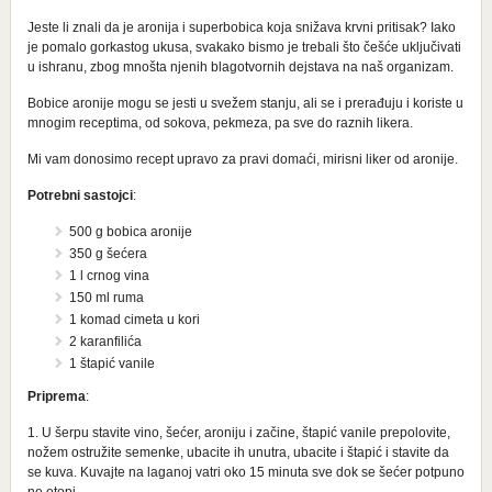
Jeste li znali da je aronija i superbobica koja snižava krvni pritisak? Iako
je pomalo gorkastog ukusa, svakako bismo je trebali što češće uključivati
u ishranu, zbog mnošta njenih blagotvornih dejstava na naš organizam.
Bobice aronije mogu se jesti u svežem stanju, ali se i prerađuju i koriste u
mnogim receptima, od sokova, pekmeza, pa sve do raznih likera.
Mi vam donosimo recept upravo za pravi domaći, mirisni liker od aronije.
Potrebni sastojci
:
500 g bobica aronije
350 g šećera
1 l crnog vina
150 ml ruma
1 komad cimeta u kori
2 karanfilića
1 štapić vanile
Priprema
:
1. U šerpu stavite vino, šećer, aroniju i začine, štapić vanile prepolovite,
nožem ostružite semenke, ubacite ih unutra, ubacite i štapić i stavite da
se kuva. Kuvajte na laganoj vatri oko 15 minuta sve dok se šećer potpuno