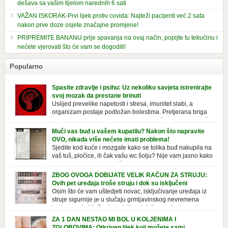
dešava sa vašim tijelom narednih 6 sati
VAŽAN ISKORAK-Prvi lijek protiv covida: Najteži pacijenti već 2 sata
nakon prve doze osjete značajne promjene!
PRIPREMITE BANANU prije spavanja na ovaj način, popijte tu tekućinu i
nećete vjerovati što će vam se dogoditi!
Popularno
Spasite zdravlje i psihu: Uz nekoliko savjeta istrenirajte
svoj mozak da prestane brinuti
Uslijed prevelike napetosti i stresa, imunitet slabi, a
organizam postaje podložan bolestima. Pretjerana briga
ostavlja posljedice na mentalno i na fizičko zdravlje. Može
izazvati stres, depresiju, umor i loše zdravstveno stanje. Jeste li znali da
Muči vas buđ u vašem kupatilu? Nakon što napravite
pretjerana briga može povećati broj otkucaja srca, otežati disanje i
OVO, nikada više nećete imati problema!
izazvati bljedilo lica? Krv se povlači s površine i odlazi […]
Sjedite kod kuće i mozgate kako se tolika buđ nakupila na
vaš tuš, pločice, ili čak vašu wc šolju? Nije vam jasno kako
se stvorila tamo, no ono što vam je sigurno jasno je da to
ne izgleda nikako lijepo. Na svu sreću, donosimo vam jednostavan
ZBOG OVOGA DOBIJATE VELIK RAČUN ZA STRUJU:
pripravak koji sami možete napraviti u vašem domu, a […]
Ovih pet uređaja troše struju i dok su isključeni
Osim što će vam uštedjeti novac, isključivanje uređaja iz
struje sigurnije je u slučaju grmljavinskog nevremena
kada su svi uključeni uređaji pod rizikom od udara groma.
Znate li da vaši kućanski aparati vode tajni život dok su isključeni? Ovo
ZA 1 DAN NESTAO MI BOL U KOLJENIMA I
je popis uređaja koji troše električnu energiju čak i kada su u stanju
ZGLOBOVIMA: Otkriven lijek koji možete sami