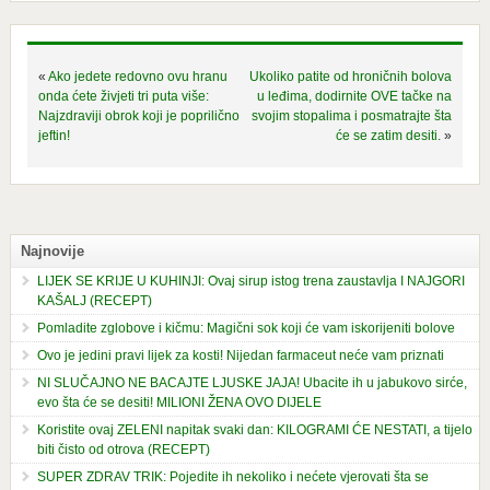
«
Ako jedete redovno ovu hranu
Ukoliko patite od hroničnih bolova
onda ćete živjeti tri puta više:
u leđima, dodirnite OVE tačke na
Najzdraviji obrok koji je poprilično
svojim stopalima i posmatrajte šta
jeftin!
će se zatim desiti.
»
Najnovije
LIJEK SE KRIJE U KUHINJI: Ovaj sirup istog trena zaustavlja I NAJGORI
KAŠALJ (RECEPT)
Pomladite zglobove i kičmu: Magični sok koji će vam iskorijeniti bolove
Ovo je jedini pravi lijek za kosti! Nijedan farmaceut neće vam priznati
NI SLUČAJNO NE BACAJTE LJUSKE JAJA! Ubacite ih u jabukovo sirće,
evo šta će se desiti! MILIONI ŽENA OVO DIJELE
Koristite ovaj ZELENI napitak svaki dan: KILOGRAMI ĆE NESTATI, a tijelo
biti čisto od otrova (RECEPT)
SUPER ZDRAV TRIK: Pojedite ih nekoliko i nećete vjerovati šta se