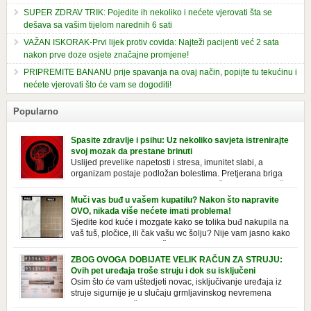
SUPER ZDRAV TRIK: Pojedite ih nekoliko i nećete vjerovati šta se
dešava sa vašim tijelom narednih 6 sati
VAŽAN ISKORAK-Prvi lijek protiv covida: Najteži pacijenti već 2 sata
nakon prve doze osjete značajne promjene!
PRIPREMITE BANANU prije spavanja na ovaj način, popijte tu tekućinu i
nećete vjerovati što će vam se dogoditi!
Popularno
Spasite zdravlje i psihu: Uz nekoliko savjeta istrenirajte
svoj mozak da prestane brinuti
Uslijed prevelike napetosti i stresa, imunitet slabi, a
organizam postaje podložan bolestima. Pretjerana briga
ostavlja posljedice na mentalno i na fizičko zdravlje. Može
izazvati stres, depresiju, umor i loše zdravstveno stanje. Jeste li znali da
Muči vas buđ u vašem kupatilu? Nakon što napravite
pretjerana briga može povećati broj otkucaja srca, otežati disanje i
OVO, nikada više nećete imati problema!
izazvati bljedilo lica? Krv se povlači s površine i odlazi […]
Sjedite kod kuće i mozgate kako se tolika buđ nakupila na
vaš tuš, pločice, ili čak vašu wc šolju? Nije vam jasno kako
se stvorila tamo, no ono što vam je sigurno jasno je da to
ne izgleda nikako lijepo. Na svu sreću, donosimo vam jednostavan
ZBOG OVOGA DOBIJATE VELIK RAČUN ZA STRUJU:
pripravak koji sami možete napraviti u vašem domu, a […]
Ovih pet uređaja troše struju i dok su isključeni
Osim što će vam uštedjeti novac, isključivanje uređaja iz
struje sigurnije je u slučaju grmljavinskog nevremena
kada su svi uključeni uređaji pod rizikom od udara groma.