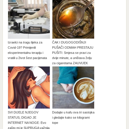
Izraelci na tragu lijeka za
ČAK I DUGOGODIŠNJI
Covid-19? Primijenili
PUŠAČI ODMAH PRESTAJU
eksperimentalnu terapiju i
PUŠITI: Smjesa se pravi za
vratili u život šest pacijenata
dvije minute, a uništava želju
za cigaretama ZAUVIJEK
SVI DIJELE NJEGOV
Dodajte u kafu ova tri sastojka
STATUS, DIGAO JE
i gledajte kako se kilogrami
INTERNET NA NOGE: Evo
tope
zašto mi je SUPRUGA važnija