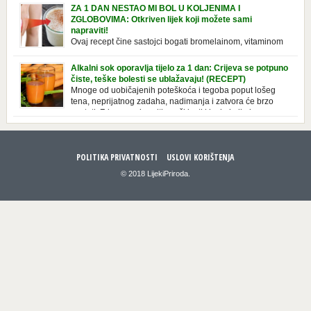
Znate li da vaši kućanski aparati vode tajni život dok su isključeni? Ovo
ZA 1 DAN NESTAO MI BOL U KOLJENIMA I
je popis uređaja koji troše električnu energiju čak i kada su u stanju
ZGLOBOVIMA: Otkriven lijek koji možete sami
mirovanja: Punjač mobitela […]
napraviti!
Ovaj recept čine sastojci bogati bromelainom, vitaminom
C, silicijumom i magnezijumom, koji ne smiruju samo
bolna koljena i zglobove, već i jačaju tetive i ligamente. Iako se
Alkalni sok oporavlja tijelo za 1 dan: Crijeva se potpuno
uglavnom javlja u starijoj dobi, zbog starenja ligamenata i zglobova, to
čiste, teške bolesti se ublažavaju! (RECEPT)
se takođe može pripisati lošem držanju ili nošenju neprikladne obuće
Mnoge od uobičajenih poteškoća i tegoba poput lošeg
duže vrijeme. Srećom, tu je efektan prirodni […]
tena, neprijatnog zadaha, nadimanja i zatvora će brzo
nestati. Zdravo se hraniti znači jesti kisele i alkalne
namirnice u pravilnoj razmjeri. U savremenoj ishrani, pak, dominira
hrana koja u tijelu stvara kiselinu, a kiselost je najbolje smanjiti
alkalnom ishranom. Nova knjiga doktora Stefana Domeniga Alkalni
POLITIKA PRIVATNOSTI
USLOVI KORIŠTENJA
sokovi i […]
© 2018 LijekiPriroda.