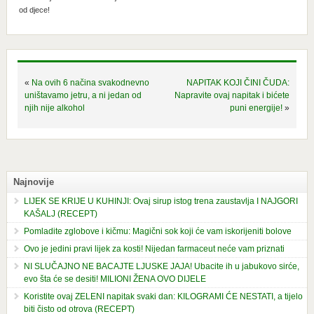
od djece!
«
Na ovih 6 načina svakodnevno
NAPITAK KOJI ČINI ČUDA:
uništavamo jetru, a ni jedan od
Napravite ovaj napitak i bićete
njih nije alkohol
puni energije!
»
Najnovije
LIJEK SE KRIJE U KUHINJI: Ovaj sirup istog trena zaustavlja I NAJGORI
KAŠALJ (RECEPT)
Pomladite zglobove i kičmu: Magični sok koji će vam iskorijeniti bolove
Ovo je jedini pravi lijek za kosti! Nijedan farmaceut neće vam priznati
NI SLUČAJNO NE BACAJTE LJUSKE JAJA! Ubacite ih u jabukovo sirće,
evo šta će se desiti! MILIONI ŽENA OVO DIJELE
Koristite ovaj ZELENI napitak svaki dan: KILOGRAMI ĆE NESTATI, a tijelo
biti čisto od otrova (RECEPT)