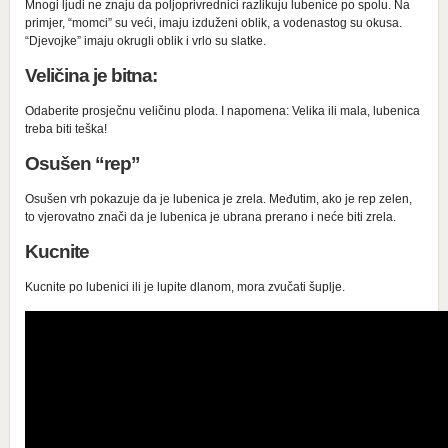
Mnogi ljudi ne znaju da poljoprivrednici razlikuju lubenice po spolu. Na
primjer, “momci” su veći, imaju izduženi oblik, a vodenastog su okusa.
“Djevojke” imaju okrugli oblik i vrlo su slatke.
Veličina je bitna:
Odaberite prosječnu veličinu ploda. I napomena: Velika ili mala, lubenica
treba biti teška!
Osušen “rep”
Osušen vrh pokazuje da je lubenica je zrela. Međutim, ako je rep zelen,
to vjerovatno znači da je lubenica je ubrana prerano i neće biti zrela.
Kucnite
Kucnite po lubenici ili je lupite dlanom, mora zvučati šuplje.