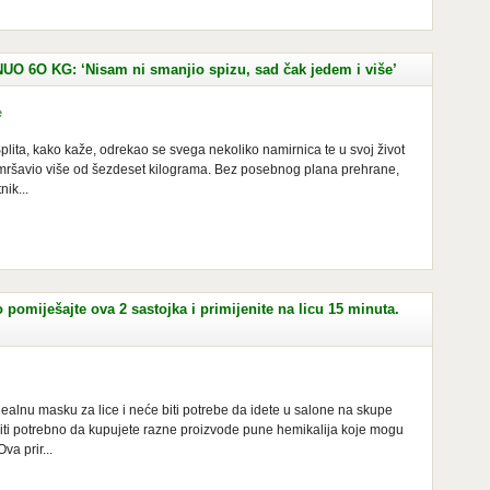
6O KG: ‘Nisam ni smanjio spizu, sad čak jedem i više’
e
Splita, kako kaže, odrekao se svega nekoliko namirnica te u svoj život
mršavio više od šezdeset kilograma. Bez posebnog plana prehrane,
nik...
 pomiješajte ova 2 sastojka i primijenite na licu 15 minuta.
alnu masku za lice i neće biti potrebe da idete u salone na skupe
iti potrebno da kupujete razne proizvode pune hemikalija koje mogu
va prir...