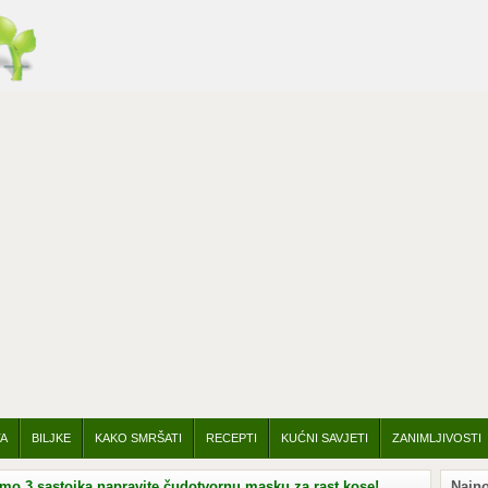
TA
BILJKE
KAKO SMRŠATI
RECEPTI
KUĆNI SAVJETI
ZANIMLJIVOSTI
3 sastojka napravite čudotvornu masku za rast kose!
Najno