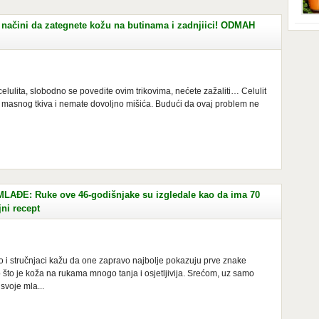
Iako
star
načini da zategnete kožu na butinama i zadnjiici! ODMAH
prip
tego
obuć
nadi
[…]
hran
prav
domi
kise
 celulita, slobodno se povedite ovim trikovima, nećete zažaliti… Celulit
Nova
e masnog tkiva i nemate dovoljno mišića. Budući da ovaj problem ne
soko
ĐE: Ruke ove 46-godišnjake su izgledale kao da ima 70
jni recept
 i stručnjaci kažu da one zapravo najbolje pokazuju prve znake
o što je koža na rukama mnogo tanja i osjetljivija. Srećom, uz samo
svoje mla...