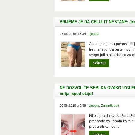
VRIJEME JE DA CELULIT NESTANE: Jedi
27.08.2018 u 6:34 |
Ljepota
Ako nemate mogućnosti, ili 
tretmane, onda biste mogli ra
svega jeftin a koristi se za č
OPŠIRNIJE
NE DOZVOLITE SEBI DA OVAKO IZGLEDAT
mrlja ispod očiju!
16.08.2018 u 5:59 |
Ljepota
,
Zanimljivosti
Nije tajna da svaka žena žel
preparate za ljepotu kako bis
preparati koji će ...
OPŠIRNIJE