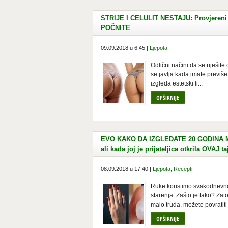
STRIJE I CELULIT NESTAJU: Provjereni 
POČNITE
09.09.2018 u 6:45 |
Ljepota
Odlični načini da se riješite
se javlja kada imate previš
izgleda estetski li...
OPŠIRNIJE
EVO KAKO DA IZGLEDATE 20 GODINA MLA
ali kada joj je prijateljica otkrila OVAJ ta
08.09.2018 u 17:40 |
Ljepota
,
Recepti
Ruke koristimo svakodnevno
starenja. Zašto je tako? Zat
malo truda, možete povratiti 
OPŠIRNIJE