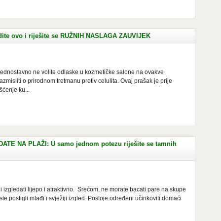
te ovo i riješite se RUŽNIH NASLAGA ZAUVIJEK
jednostavno ne volite odlaske u kozmetičke salone na ovakve
zmisliti o prirodnom tretmanu protiv celulita. Ovaj prašak je prije
išćenje ku...
E NA PLAŽI: U samo jednom potezu riješite se tamnih
i izgledati lijepo i atraktivno. Srećom, ne morate bacati pare na skupe
te postigli mlađi i svježiji izgled. Postoje određeni učinkoviti domaći