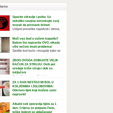
larno
Spasite zdravlje i psihu: Uz
nekoliko savjeta istrenirajte svoj
mozak da prestane brinuti
Uslijed prevelike napetosti i stresa,
imunitet slabi, a organizam postaje
ožan bolestima. Pretjerana briga ostavlja
Muči vas buđ u vašem kupatilu?
jedice na mentalno i na fizičko zdravlje. Može
Nakon što napravite OVO, nikada
vati stres, depresiju, umor i loše zdravstveno
više nećete imati problema!
je. Jeste li znali da pretjerana briga može
Sjedite kod kuće i mozgate kako se
ćati broj otkucaja srca, otežati disanje i
tolika buđ nakupila na vaš tuš,
vati bljedilo lica? Krv se povlači s površine i
ice, ili čak vašu wc šolju? Nije vam jasno kako
ZBOG OVOGA DOBIJATE VELIK
zi […]
tvorila tamo, no ono što vam je sigurno jasno
RAČUN ZA STRUJU: Ovih pet
a to ne izgleda nikako lijepo. Na svu sreću,
uređaja troše struju i dok su
simo vam jednostavan pripravak koji sami
isključeni
te napraviti u vašem domu, a […]
Osim što će vam uštedjeti novac,
jučivanje uređaja iz struje sigurnije je u slučaju
ZA 1 DAN NESTAO MI BOL U
javinskog nevremena kada su svi uključeni
KOLJENIMA I ZGLOBOVIMA:
aji pod rizikom od udara groma. Znate li da
Otkriven lijek koji možete sami
 kućanski aparati vode tajni život dok su
napraviti!
jučeni? Ovo je popis uređaja koji troše
Ovaj recept čine sastojci bogati
tričnu energiju čak i kada su u stanju
elainom, vitaminom C, silicijumom i
Alkalni sok oporavlja tijelo za 1
vanja: Punjač mobitela […]
ezijumom, koji ne smiruju samo bolna
dan: Crijeva se potpuno čiste,
ena i zglobove, već i jačaju tetive i ligamente.
teške bolesti se ublažavaju!