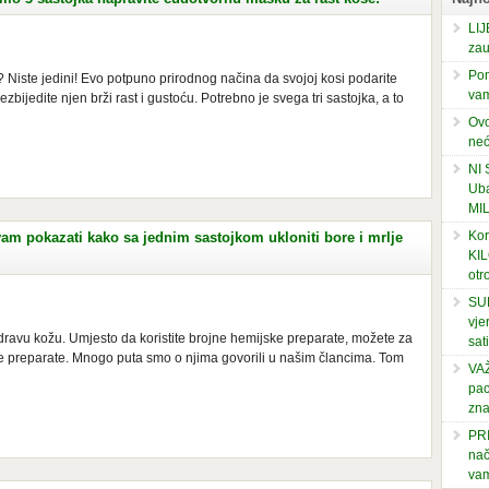
LIJ
zau
Pom
? Niste jedini! Evo potpuno prirodnog načina da svojoj kosi podarite
vam
bezbijedite njen brži rast i gustoću. Potrebno je svega tri sastojka, a to
Ovo
neć
NI
Uba
MI
Kor
 pokazati kako sa jednim sastojkom ukloniti bore i mrlje
KIL
otr
SUP
vje
 zdravu kožu. Umjesto da koristite brojne hemijske preparate, možete za
sati
odne preparate. Mnogo puta smo o njima govorili u našim člancima. Tom
VAŽ
pac
zna
PRI
nač
vam