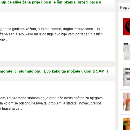
uće slike žena prije i poslije šminkanja, broj 9 baca u
Popu
izgled sa glatkom kožom, punim usnama, dugim trepavicama – to je
na sanja. No, kako biste postigli ovo nije vam potreban plastični
no ...
podl
posl
izaz
stan
pove
izaz
ploč
odla
orate ići stomatologu: Evo kako ga možete ukloniti SAMI I
se s
je d
dono
može
iskl
grml
lem, i suvremena stomatologija predlaže dosta načina za njegovo
uređ
oda kojom se odlično rješava taj problem, a štedite i novac, prenosi
vaši
higijena us...
iskl
elek
brom
miro
magn
kolj