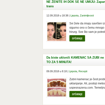
NE ŽENITE IH DOK SE NE UMIJU: Zapanjuj
trans
12.09.2018 u 18:38 |
Ljepota
,
Zanimljivosti
Svi žele da imaju savršen 
sigurno ono o čemu mnogo že
hirurg. Sve što vam je potreb
OPŠIRNIJE
Da biste uklonili KAMENAC SA ZUBI ne m
TO ZA 5 MINUTA!
09.09.2018 u 8:18 |
Ljepota
,
Recepti
Zubni kamenac je čest prob
uklanjanje. Ali, postoji met
uspesnazena.com. Temeljna 
OPŠIRNIJE