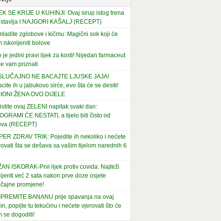
EK SE KRIJE U KUHINJI: Ovaj sirup istog trena
stavlja I NAJGORI KAŠALJ (RECEPT)
ladite zglobove i kičmu: Magični sok koji će
 iskorijeniti bolove
 je jedini pravi lijek za kosti! Nijedan farmaceut
e vam priznati
 SLUČAJNO NE BACAJTE LJUSKE JAJA!
cite ih u jabukovo sirće, evo šta će se desiti!
LIONI ŽENA OVO DIJELE
istite ovaj ZELENI napitak svaki dan:
OGRAMI ĆE NESTATI, a tijelo biti čisto od
ova (RECEPT)
ER ZDRAV TRIK: Pojedite ih nekoliko i nećete
rovati šta se dešava sa vašim tijelom narednih 6
AN ISKORAK-Prvi lijek protiv covida: Najteži
ijenti već 2 sata nakon prve doze osjete
čajne promjene!
PREMITE BANANU prije spavanja na ovaj
in, popijte tu tekućinu i nećete vjerovati što će
 se dogoditi!