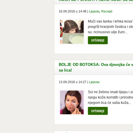
16.09.2018 u 14:48 |
Ljepota
,
Recepti
Muči vas tanka i krhka kosa
pregršt hranjivih čestica i o
su: ricinusovo ulje žum...
OPŠIRNIJE
BOLJE OD BOTOKSA: Ova djevojka će vam
sa lica!
13.09.2018 u 14:27 |
Ljepota
Svi mi želimo imati lijepu i
njegu kože koristiti i prir
njegom lica će vaša koža...
OPŠIRNIJE