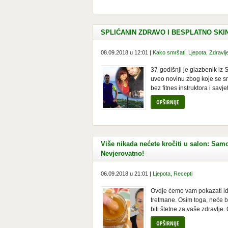
SPLIĆANIN ZDRAVO I BESPLATNO SKINUO 
08.09.2018 u 12:01 |
Kako smršati
,
Ljepota
,
Zdravlj
37-godišnji je glazbenik iz 
uveo novinu zbog koje se s
bez fitnes instruktora i savjet
OPŠIRNIJE
Više nikada nećete kročiti u salon: Samo
Nevjerovatno!
06.09.2018 u 21:01 |
Ljepota
,
Recepti
Ovdje ćemo vam pokazati ide
tretmane. Osim toga, neće b
biti štetne za vaše zdravlje. O
OPŠIRNIJE