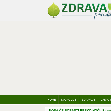
HOME
NAJNOVIJE
ZDRAVLJE
LJEPO
KOSA ĆE PORASTI PREKO NOĆI: Sa samo 