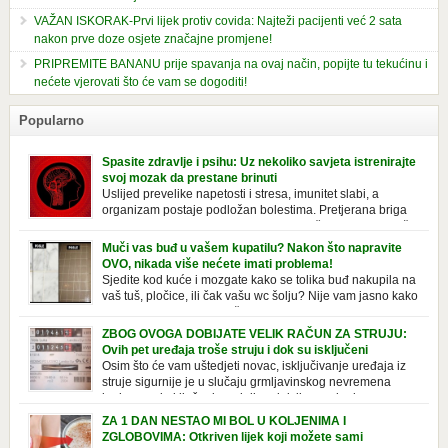
VAŽAN ISKORAK-Prvi lijek protiv covida: Najteži pacijenti već 2 sata
nakon prve doze osjete značajne promjene!
PRIPREMITE BANANU prije spavanja na ovaj način, popijte tu tekućinu i
nećete vjerovati što će vam se dogoditi!
Popularno
Spasite zdravlje i psihu: Uz nekoliko savjeta istrenirajte
svoj mozak da prestane brinuti
Uslijed prevelike napetosti i stresa, imunitet slabi, a
organizam postaje podložan bolestima. Pretjerana briga
ostavlja posljedice na mentalno i na fizičko zdravlje. Može
izazvati stres, depresiju, umor i loše zdravstveno stanje. Jeste li znali da
Muči vas buđ u vašem kupatilu? Nakon što napravite
pretjerana briga može povećati broj otkucaja srca, otežati disanje i
OVO, nikada više nećete imati problema!
izazvati bljedilo lica? Krv se povlači s površine i odlazi […]
Sjedite kod kuće i mozgate kako se tolika buđ nakupila na
vaš tuš, pločice, ili čak vašu wc šolju? Nije vam jasno kako
se stvorila tamo, no ono što vam je sigurno jasno je da to
ne izgleda nikako lijepo. Na svu sreću, donosimo vam jednostavan
ZBOG OVOGA DOBIJATE VELIK RAČUN ZA STRUJU:
pripravak koji sami možete napraviti u vašem domu, a […]
Ovih pet uređaja troše struju i dok su isključeni
Osim što će vam uštedjeti novac, isključivanje uređaja iz
struje sigurnije je u slučaju grmljavinskog nevremena
kada su svi uključeni uređaji pod rizikom od udara groma.
Znate li da vaši kućanski aparati vode tajni život dok su isključeni? Ovo
ZA 1 DAN NESTAO MI BOL U KOLJENIMA I
je popis uređaja koji troše električnu energiju čak i kada su u stanju
ZGLOBOVIMA: Otkriven lijek koji možete sami
mirovanja: Punjač mobitela […]