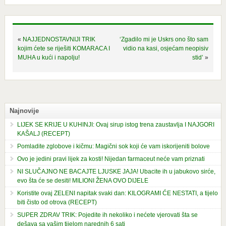
«
NAJJEDNOSTAVNIJI TRIK
‘Zgadilo mi je Uskrs ono što sam
kojim ćete se riješiti KOMARACA I
vidio na kasi, osjećam neopisiv
MUHA u kući i napolju!
stid’
»
Najnovije
LIJEK SE KRIJE U KUHINJI: Ovaj sirup istog trena zaustavlja I NAJGORI
KAŠALJ (RECEPT)
Pomladite zglobove i kičmu: Magični sok koji će vam iskorijeniti bolove
Ovo je jedini pravi lijek za kosti! Nijedan farmaceut neće vam priznati
NI SLUČAJNO NE BACAJTE LJUSKE JAJA! Ubacite ih u jabukovo sirće,
evo šta će se desiti! MILIONI ŽENA OVO DIJELE
Koristite ovaj ZELENI napitak svaki dan: KILOGRAMI ĆE NESTATI, a tijelo
biti čisto od otrova (RECEPT)
SUPER ZDRAV TRIK: Pojedite ih nekoliko i nećete vjerovati šta se
dešava sa vašim tijelom narednih 6 sati