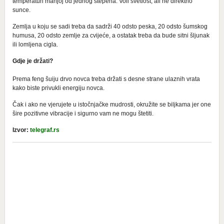
temperaturi manjoj od jednog stepena. Voli svetlost, ali ne direktno
sunce.
Zemlja u koju se sadi treba da sadrži 40 odsto peska, 20 odsto šumskog
humusa, 20 odsto zemlje za cvijeće, a ostatak treba da bude sitni šljunak
ili lomljena cigla.
Gdje je držati?
Prema feng šuiju drvo novca treba držati s desne strane ulaznih vrata
kako biste privukli energiju novca.
Čak i ako ne vjerujete u istočnjačke mudrosti, okružite se biljkama jer one
šire pozitivne vibracije i sigurno vam ne mogu štetiti.
Izvor:
telegraf.rs