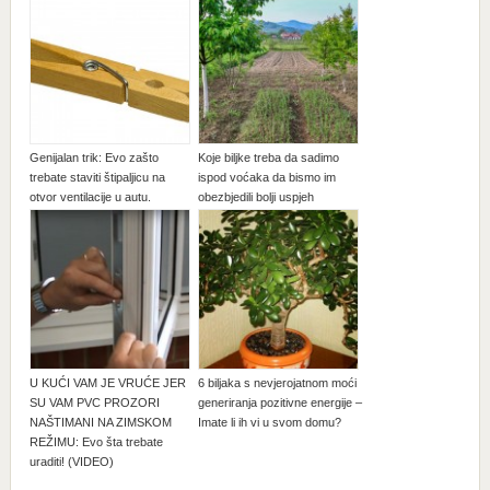
Genijalan trik: Evo zašto
Koje biljke treba da sadimo
trebate staviti štipaljicu na
ispod voćaka da bismo im
otvor ventilacije u autu.
obezbjedili bolji uspjeh
U KUĆI VAM JE VRUĆE JER
6 biljaka s nevjerojatnom moći
SU VAM PVC PROZORI
generiranja pozitivne energije –
NAŠTIMANI NA ZIMSKOM
Imate li ih vi u svom domu?
REŽIMU: Evo šta trebate
uraditi! (VIDEO)